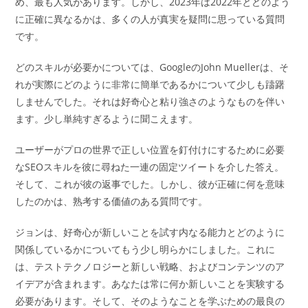
め、最も人気があります。しかし、2023年は2022年とどのよう
に正確に異なるかは、多くの人が真実を疑問に思っている質問
です。
どのスキルが必要かについては、GoogleのJohn Muellerは、そ
れが実際にどのように非常に簡単であるかについて少しも躊躇
しませんでした。それは好奇心と粘り強さのようなものを伴い
ます。少し単純すぎるように聞こえます。
ユーザーがプロの世界で正しい位置を釘付けにするために必要
なSEOスキルを彼に尋ねた一連の固定ツイートを介した答え。
そして、これが彼の返事でした。しかし、彼が正確に何を意味
したのかは、熟考する価値のある質問です。
ジョンは、好奇心が新しいことを試す内なる能力とどのように
関係しているかについてもう少し明らかにしました。これに
は、テストテクノロジーと新しい戦略、およびコンテンツのア
イデアが含まれます。あなたは常に何か新しいことを実験する
必要があります。そして、そのようなことを学ぶための最良の