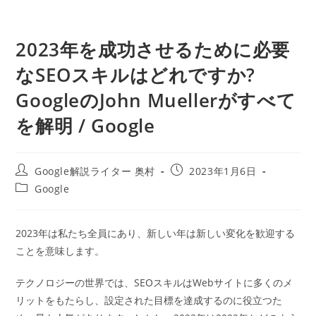
2023年を成功させるために必要
なSEOスキルはどれですか?
GoogleのJohn Muellerがすべて
を解明 / Google
投
投
Google解説ライター 奥村
2023年1月6日
稿
稿
投
Google
者:
公
稿
開
カ
日:
テ
2023年は私たち全員にあり、新しい年は新しい変化を歓迎する
ゴ
ことを意味します。
リ
ー:
テクノロジーの世界では、SEOスキルはWebサイトに多くのメ
リットをもたらし、設定された目標を達成するのに役立つた