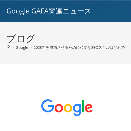
コ
Google GAFA関連ニュース
ン
テ
ン
ツ
ブログ
へ
ス
>
Google
>
2023年を成功させるために必要なSEOスキルはどれですか?Goog
キ
ッ
プ