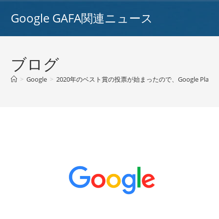
コ
Google GAFA関連ニュース
ン
テ
ン
ツ
ブログ
へ
ス
>
Google
>
2020年のベスト賞の投票が始まったので、Google Pl
キ
ッ
プ