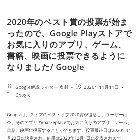
2020年のベスト賞の投票が始ま
ったので、Google Playストアで
お気に入りのアプリ、ゲーム、
書籍、映画に投票できるように
なりました/ Google
投
投
Google解説ライター 奥村
2020年11月11日
稿
稿
投
Google
者:
公
稿
開
カ
日:
テ
Googleは、ストアのベストオブ2020賞が復活し、ユーザーは
ゴ
今、そのアプリのmarkeplaceでお気に入りのアプリ、ゲーム、
リ
ー:
書籍、映画に投票することができます。投票最終日は2020年11
月23日に決定され、結果は2020年12月1日に発表されます。