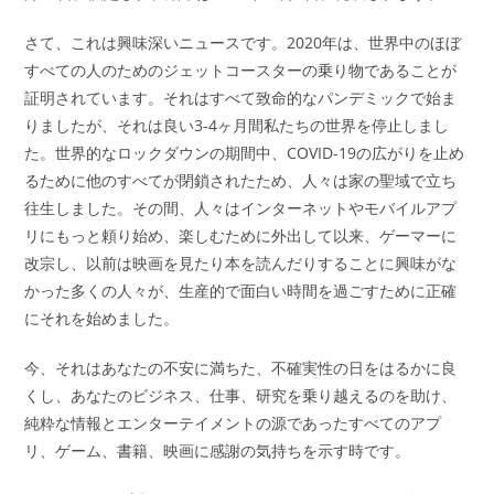
さて、これは興味深いニュースです。2020年は、世界中のほぼ
すべての人のためのジェットコースターの乗り物であることが
証明されています。それはすべて致命的なパンデミックで始ま
りましたが、それは良い3-4ヶ月間私たちの世界を停止しまし
た。世界的なロックダウンの期間中、COVID-19の広がりを止め
るために他のすべてが閉鎖されたため、人々は家の聖域で立ち
往生しました。その間、人々はインターネットやモバイルアプ
リにもっと頼り始め、楽しむために外出して以来、ゲーマーに
改宗し、以前は映画を見たり本を読んだりすることに興味がな
かった多くの人々が、生産的で面白い時間を過ごすために正確
にそれを始めました。
今、それはあなたの不安に満ちた、不確実性の日をはるかに良
くし、あなたのビジネス、仕事、研究を乗り越えるのを助け、
純粋な情報とエンターテイメントの源であったすべてのアプ
リ、ゲーム、書籍、映画に感謝の気持ちを示す時です。