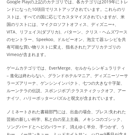
Google Playの上記のカテゴリでは、各カテゴリは2019年にトレ
ンドになった10項目でリストアップされています。これらのリ
ストは、すべての国に応じてカスタマイズされていますが、米
国のリストには、マイクロソフトオフィス、ディズニー+、
VITA、リフェイス(ダブリカ)、パターン、クリス・ヘムズワース
のセントラー、Speekoo、ドルビーオン、泡立て器:レシピを共
有可能な買い物リストに変え、指名されたアプリカテゴリの
Vimeoが含まれます。
ゲームカテゴリでは、EverMerge、セルからシンギュラリティ
– 進化は終わらない、グランドホテルマニア、ディズニーソーサ
ラーズアリーナ、ゲンシンインパクト、七つの大きな十字架、
ルーンテラの伝説、スポンジボブ:クラスティクックオフ、アー
ナイツ、ハリーポッター:パズルと呪文が含まれています。
ノミネートされた書籍部門には、出血の場合、ブレス:失われた
芸術の新しい科学、私と白の至上主義、メキシコのゴシック、
ソングバードとヘビのバラード、消えゆく半分、手つかず、う
わー、ノーサンキュー、ミッドナイトサン、ハロー9番目が含ま