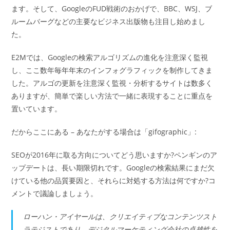
ます。そして、GoogleのFUD戦術のおかげで、BBC、WSJ、ブ
ルームバーグなどの主要なビジネス出版物も注目し始めまし
た。
E2Mでは、Googleの検索アルゴリズムの進化を注意深く監視
し、ここ数年毎年年末のインフォグラフィックを制作してきま
した。アルゴの更新を注意深く監視・分析するサイトは数多く
ありますが、簡単で楽しい方法で一緒に表現することに重点を
置いています。
だからここにある – あなたがする場合は「gifographic」:
SEOが2016年に取る方向についてどう思いますか?ペンギンのア
ップデートは、長い期限切れです。Googleの検索結果にまだ欠
けている他の品質要因と、それらに対処する方法は何ですか?コ
メントで議論しましょう。
ローハン・アイヤールは、クリエイティブなコンテンツスト
ラテジストであり、デジタルマーケティング会社の卓越性を