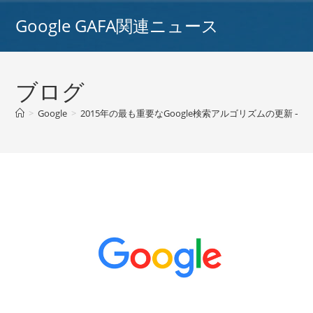
コ
Google GAFA関連ニュース
ン
テ
ン
ツ
ブログ
へ
ス
>
Google
>
2015年の最も重要なGoogle検索アルゴリズムの更新 – #infogr
キ
ッ
プ