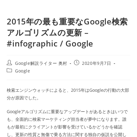
2015年の最も重要なGoogle検索
アルゴリズムの更新 –
#infographic / Google
投
投
Google解説ライター 奥村
2020年9月7日
稿
稿
投
Google
者:
公
稿
開
カ
日:
テ
検索エンジンウォッチによると、2015年はGoogleの行動の大部
ゴ
分が原因でした。
リ
ー:
Googleアルゴリズムに重要なアップデートがあるときはいつで
も、全面的に検索マーケティング担当者が夢中になります。誰
もが最初にクライアントが影響を受けているかどうかを確認
し、更新の性質と無傷で乗る方法に関する独自の仮説を公開し