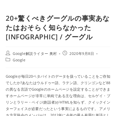
20+驚くべきグーグルの事実あな
たはおそらく知らなかった
[INFOGRAPHIC] / グーグル
投
投
Google解説ライター 奥村
2020年9月8日
稿
稿
投
Google
者:
公
稿
開
カ
日:
テ
Googleが毎日20ペタバイトのデータを扱っていることをご存知
ゴ
でしたか?あなたはウルドゥー語、ラテン語、クリンゴンなど88
リ
ー:
の異なる言語でGoogleのホームページを設定することができま
すホームページが非常に単純である主な理由は、セルゲイ・ブ
リンとラリー・ペイジ(創設者)がHTMLを知らず、クイックイン
ターフェイスが必要だったという事実によるものです。
アメリ
カ方言協会のメンバーは、2012年に今年の最も有用な単語とし