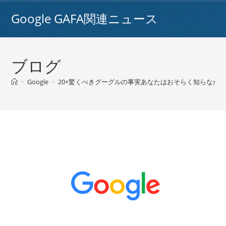
コ
Google GAFA関連ニュース
ン
テ
ン
ツ
ブログ
へ
ス
>
Google
>
20+驚くべきグーグルの事実あなたはおそらく知らなかった [IN
キ
ッ
プ