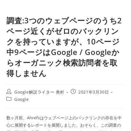
調査:3つのウェブページのうち2
ページ近くがゼロのバックリン
クを持っていますが、10ページ
中9ページはGoogle / Googleか
らオーガニック検索訪問者を取
得しません
投
投
Google解説ライター 奥村
2021年3月30日
稿
稿
投
Google
者:
公
稿
開
カ
日:
テ
数ヶ月前、Ahrefsはウェブページ上のバックリンクの存在を中
ゴ
心に展開するレポートを展開しました。おそらく、この調査の
リ