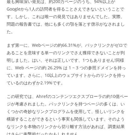
ー:
最も興味深い発見は、約200万ページのうち、94%以上が
Googleから1人の訪問者を得ることさえできないということで
す。しかし、これは唯一の発見ではありませんでした。実際、
問題の報告書では、他にも多くの顎を落とす啓示がなされまし
た。
まず第一に、Webページの約66.31%が、バックリンクがゼロで
あることを意味する単一のリンクでさえ獲得できないことが判
明しました。はい、それは正しいです、1つもありません!同様
に、Web ページの約 26.29% は 1 ~ 3 つの参照ドメインを持っ
ています。さらに、10以上のウェブサイトからのリンクを持っ
ているのはわずか2.19%です。
この研究では、Ahrefのコンテンツエクスプローラの約10億ペー
ジが考慮されました。バックリンクを持つページの多くは、い
くつかの奇妙なリンクプログラムを使用して、怪しいリンクを
構築することができるという事実も関係しています。そのよう
なリンクを本物のリンクから切り離す方法があれば、調査結果
はさらに衝撃的だったかもしれません。