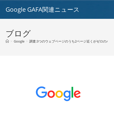
コ
Google GAFA関連ニュース
ン
テ
ン
ツ
ブログ
へ
ス
>
Google
>
調査:3つのウェブページのうち2ページ近くがゼロのバックリ
キ
ッ
プ