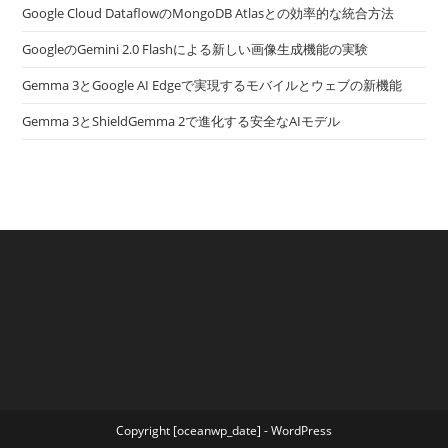
Google Cloud DataflowのMongoDB Atlasとの効率的な統合方法
GoogleのGemini 2.0 Flashによる新しい画像生成機能の実験
Gemma 3とGoogle AI Edgeで実現するモバイルとウェブの新機能
Gemma 3とShieldGemma 2で進化する安全なAIモデル
Copyright [oceanwp_date] - WordPress