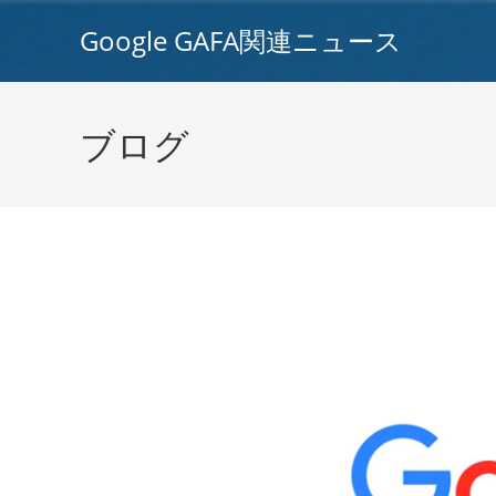
コ
Google GAFA関連ニュース
ン
テ
ン
ツ
ブログ
へ
ス
キ
ッ
プ