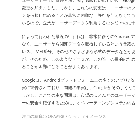
ユーザーデータの管理方法に関する厳しい批判の後、Googl
日:
変更を加えました。しかし、これらの変更は、ユーザーのプラ
ンを信頼し始めることが非常に困難な、許可を与えなくても、
いるので、企業がユーザーデータを利用するのを防ぐのに
によって行われた最近の行われは、非常に多くのAndroi
なく、ユーザーから関連データを取得しているという暴露の
レス、IMEI番号、その他のさまざまな形式のデータなどが
が、そのため、このようなデータが、この唯一の目的のた
ることが困難になることがよくあります。
Googleは、Androidプラットフォーム上の多くのアプ
実に警告されており、問題の事実は、Googleがそのよう
しかし、ここでの主な問題は、市場のほとんどのユーザーが現時点
ーの安全を確保するために、オペレーティングシステムの
注目の写真: SOPA画像 / ゲッティイメージズ