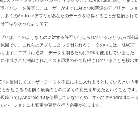
eはスマートフォンのオペレーティングシステムAndroidに関して多く
ゴ
イバシーを侵害し、ユーザーがすぐにAndroid関連のアプリケーショ
リ
ー:
多くのAndroidアプリがあなたのデータを取得することが指摘されて
十分ではなかったようです。
dアプリは、このようなものに対する許可が与えられているかどうかに関係
原因です。これらのアプリによって削られるデータの中には、MACア
あります。アプリは通常、データを削るためにSDKを使用していました
めに作成された制御されたテスト環境の外で取得されていることを検出
リがSDKを使用してユーザーデータを不正に手に入れようとしているという
なことが起こるのを防ぐ最新のものに多くの変更を加えたということです
ではAndroid 10を使用していないため、すべてのAndroidユー
古いバージョンにも変更や更新を行う必要があります。