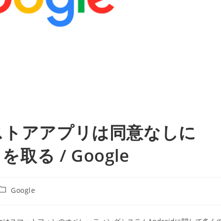
layストアアプリは同意なしに
取る / Google
投
Google
稿
カ
テ