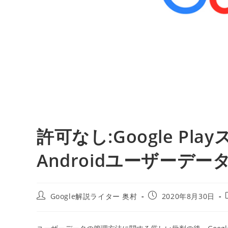
許可なし:Google P
Androidユーザーデータを
投
投
Google解説ライター 奥村
2020年8月30日
稿
稿
者:
公
開