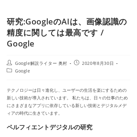
研究:GoogleのAIは、画像認識の
精度に関しては最高です /
Google
投
投
Google解説ライター 奥村
2020年8月30日
稿
稿
投
Google
者:
公
稿
開
カ
日:
テ
テクノロジーは日々進化し、ユーザーの生活を楽にするための
ゴ
新しい技術が導入されています。 私たちは、日々の仕事のため
リ
ー:
にさまざまなアプリに依存している新しい技術とデジタルメデ
ィアの時代に生きています。
ペルフィエントデジタルの研究