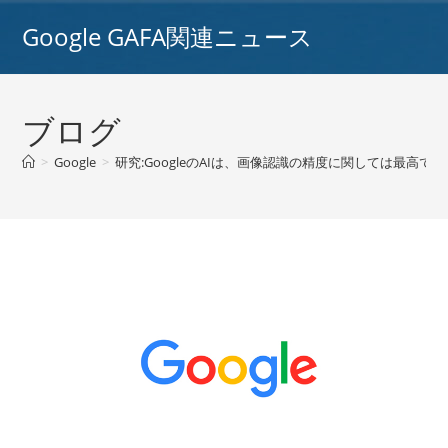
コ
Google GAFA関連ニュース
ン
テ
ン
ツ
ブログ
へ
ス
>
Google
>
研究:GoogleのAIは、画像認識の精度に関しては最高です / 
キ
ッ
プ