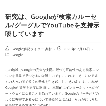
研究は、Googleが検索カルーセ
ル/グーグルでYouTubeを支持示
唆しています
投
投
Google解説ライター 奥村
2020年12月14日
稿
稿
投
Google
者:
公
稿
開
カ
日:
テ
この地域でGoogleの完全な支配に近づく可能性のある検索エン
ゴ
ジンを世界で見つけるのは難しいです。これは、そこにいる多
リ
ー:
くの人々の間で多くの懸念を引き起こし、その多くは、これが
Googleが業界を過度に制御し、本質的にインターネットへのゲ
ートウェイになることを恐れています。Googleのリーチがどの
ように有害であるかについて懐疑的な場合は、それがむしろ反
競争的である方法の1つの例は、.