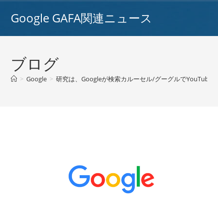
コ
Google GAFA関連ニュース
ン
テ
ン
ツ
ブログ
へ
ス
>
Google
>
研究は、Googleが検索カルーセル/グーグルでYouTub
キ
ッ
プ