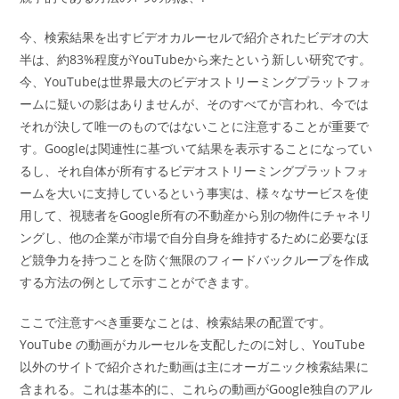
今、検索結果を出すビデオカルーセルで紹介されたビデオの大
半は、約83%程度がYouTubeから来たという新しい研究です。
今、YouTubeは世界最大のビデオストリーミングプラットフォ
ームに疑いの影はありませんが、そのすべてが言われ、今では
それが決して唯一のものではないことに注意することが重要で
す。Googleは関連性に基づいて結果を表示することになってい
るし、それ自体が所有するビデオストリーミングプラットフォ
ームを大いに支持しているという事実は、様々なサービスを使
用して、視聴者をGoogle所有の不動産から別の物件にチャネリ
ングし、他の企業が市場で自分自身を維持するために必要なほ
ど競争力を持つことを防ぐ無限のフィードバックループを作成
する方法の例として示すことができます。
ここで注意すべき重要なことは、検索結果の配置です。
YouTube の動画がカルーセルを支配したのに対し、YouTube
以外のサイトで紹介された動画は主にオーガニック検索結果に
含まれる。これは基本的に、これらの動画がGoogle独自のアル