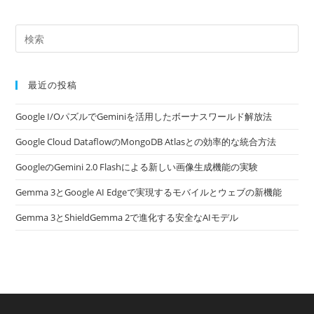
最近の投稿
Google I/OパズルでGeminiを活用したボーナスワールド解放法
Google Cloud DataflowのMongoDB Atlasとの効率的な統合方法
GoogleのGemini 2.0 Flashによる新しい画像生成機能の実験
Gemma 3とGoogle AI Edgeで実現するモバイルとウェブの新機能
Gemma 3とShieldGemma 2で進化する安全なAIモデル