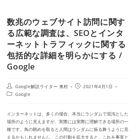
数兆のウェブサイト訪問に関す
る広範な調査は、SEOとインタ
ーネットトラフィックに関する
包括的な詳細を明らかにする /
Google
投
投
Google解説ライター 奥村
2021年4月1日
稿
稿
投
Google
者:
公
稿
開
カ
日:
テ
インターネットは、多くの場合、本当にランダムで混沌とした
ゴ
場所のように見えますが、実際には実際に理解できる場所の一
リ
ー:
種です。鳥の眺めを取ると人間はランダムに振る舞うように見
えるかもしれませんし、この行動を拡大すると、これを事実と