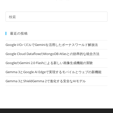
最近の投稿
Google I/OパズルでGeminiを活用したボーナスワールド解放法
Google Cloud DataflowのMongoDB Atlasとの効率的な統合方法
GoogleのGemini 2.0 Flashによる新しい画像生成機能の実験
Gemma 3とGoogle AI Edgeで実現するモバイルとウェブの新機能
Gemma 3とShieldGemma 2で進化する安全なAIモデル