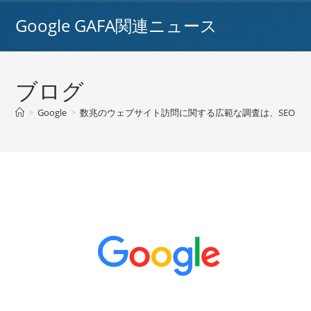
コ
Google GAFA関連ニュース
ン
テ
ン
ツ
ブログ
へ
ス
>
Google
>
数兆のウェブサイト訪問に関する広範な調査は、SEOとイン
キ
ッ
プ