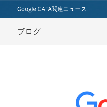
コ
Google GAFA関連ニュース
ン
テ
ン
ツ
ブログ
へ
ス
キ
ッ
プ