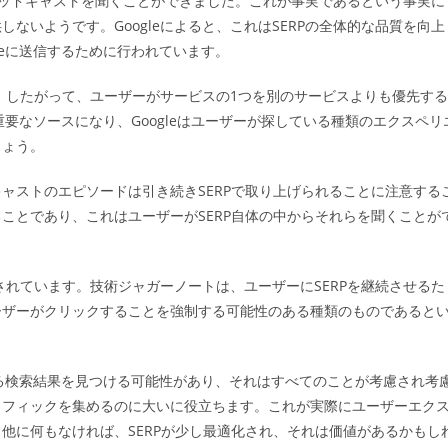
れたポッドキャストを聞くことができました。これが事実であるという事実に
ゴ
ないようです。Googleによると、これはSERPの全体的な品質を向上
リ
ー:
beに送信するために行われています。
す。したがって、ユーザーがサービスの1つを別のサービスよりも優先する
重要なソースになり、Googleはユーザーが探している種類のエクスペリ
しょう。
ャストのエピソードは引き続きSERPで取り上げられることに注意する
ことであり、これはユーザーがSERP自体の中からそれらを聞くことが
更されています。技術ジャガーノートは、ユーザーにSERPを継続させるた
ーザーがクリックすることを強制する可能性のある種類のものであると
する検索結果を見つける可能性があり、それはすべてのことが考慮され考
ラフィックを集めるのに大いに役立ちます。これが実際にユーザーエク
他に何もなければ、SERPが少し最適化され、それは価値があるかもし