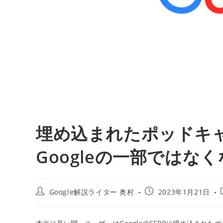
埋め込まれたポッドキャスト
Googleの一部ではな
投
投
Google解説ライター 奥村
2023年1月21日
稿
稿
者:
公
開