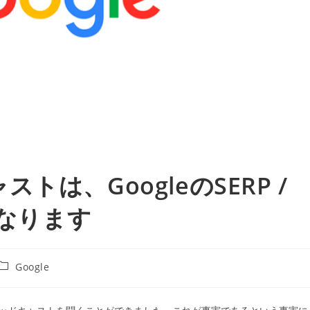
は、GoogleのSERP /
くなります
投
Google
稿
カ
テ