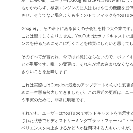
本当に長い間、ユーザーはGoogleのSERPに埋め込ま
日:
もかかわらず、検索エンジンの巨人はもはやこの機能を提供し
させ、そうでない場合よりも多くのトラフィックをYouTu
Googleは、その傘下にある多くの子会社を持つ大企業で
ことは望ましくありません。YouTubeはポッドキャストの
ンスを得るためにそこに行くことを確実にしたいと思うで
そのすべてが言われ、今では邪魔にならないので、ポッドキ
とが重要です。唯一の変更は、それらが埋め込まれなくなる
きないことを意味します。
これは実際にはGoogleの最近のアップデートから少し変
めに一生懸命努力してきましたが、この最近の更新は、ユ
う事実のために、非常に明確です。
それでも、ユーザーはYouTubeでポッドキャストを表示
された状態でビデオストリーミングプラットフォームにト
ペリエンスを向上させるかどうか疑問視する人もいますが、