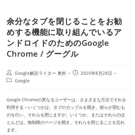
余分なタブを閉じることをお勧
めする機能に取り組んでいるア
ンドロイドのためのGoogle
Chrome / グーグル
投
投
Google解説ライター 奥村
2020年8月28日
稿
稿
投
Google
者:
公
稿
開
カ
日:
テ
Google Chromeの異なるユーザーは、さまざまな方法でそれを
ゴ
利用する – いくつかは、タブのカップルを開き、彼らが望むも
リ
ー:
のを行い、それらを閉じますが、いくつか、またはそれらのほ
とんどは、無制限のページを開き、それらを閉じることを忘れ
ます。