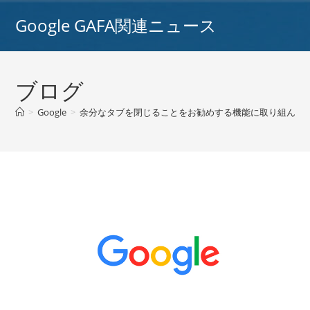
コ
Google GAFA関連ニュース
ン
テ
ン
ツ
ブログ
へ
ス
>
Google
>
余分なタブを閉じることをお勧めする機能に取り組んでいるアン
キ
ッ
プ