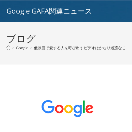
コ
Google GAFA関連ニュース
ン
テ
ン
ツ
ブログ
へ
ス
>
Google
>
低照度で愛する人を呼び出すビデオはかなり迷惑なことが
キ
ッ
プ