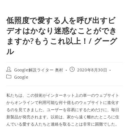
低照度で愛する人を呼び出すビ
デオはかなり迷惑なことができ
ますか?もうこれ以上！/ グーグ
ル
投
投
Google解説ライター 奥村
2020年8月30日
稿
稿
投
Google
者:
公
稿
開
カ
日:
テ
私たちは、この技術がインターネット上の単一のウェブサイト
ゴ
からオンラインで利用可能な何十億ものウェブサイトに進化す
リ
ー:
るのを見てきました。ユーザーを容易にするためだけに、毎日
新製品が発売されます。以前は、家から遠く離れたところに住
んでいる愛する人たちと連絡を取ることは非常に困難でした。