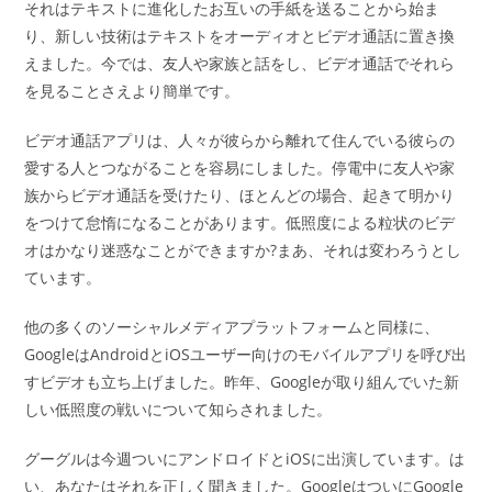
それはテキストに進化したお互いの手紙を送ることから始ま
り、新しい技術はテキストをオーディオとビデオ通話に置き換
えました。今では、友人や家族と話をし、ビデオ通話でそれら
を見ることさえより簡単です。
ビデオ通話アプリは、人々が彼らから離れて住んでいる彼らの
愛する人とつながることを容易にしました。停電中に友人や家
族からビデオ通話を受けたり、ほとんどの場合、起きて明かり
をつけて怠惰になることがあります。低照度による粒状のビデ
オはかなり迷惑なことができますか?まあ、それは変わろうとし
ています。
他の多くのソーシャルメディアプラットフォームと同様に、
GoogleはAndroidとiOSユーザー向けのモバイルアプリを呼び出
すビデオも立ち上げました。昨年、Googleが取り組んでいた新
しい低照度の戦いについて知らされました。
グーグルは今週ついにアンドロイドとiOSに出演しています。は
い、あなたはそれを正しく聞きました。GoogleはついにGoogle