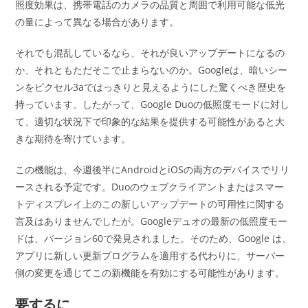
照度効果は、携帯電話のカメラの品質と周囲で利用可能な低光
の量によって異なる場合があります。
それでも混乱しているなら、それが良いアップデートになるの
か、それともただそこで止まらないのか。Googleは、暗いシー
ンをピクセル3aではっきりと見えるようにした驚くべき歴史を
持っています。したがって、Google Duoの低照度モードに対し
て、適切な状況下で印象的な結果を提供する可能性があると大
きな期待を寄けています。
この機能は、今週後半にAndroidとiOSの両方のデバイスでリリ
ースされる予定です。Duoのウェブクライアントまたはスマー
トディスプレイ上のこの新しいアップデートの可用性に関する
言及はありませんでしたが。Googleデュオの最新の低照度モー
ドは、バージョン60で発見されました。そのため、Google は、
アプリに新しい更新プログラムを適用する代わりに、サーバー
側の変更を通じてこの新機能を有効にする可能性があります。
要するに