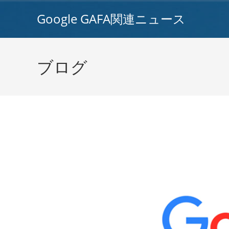
コ
Google GAFA関連ニュース
ン
テ
ン
ツ
ブログ
へ
ス
キ
ッ
プ