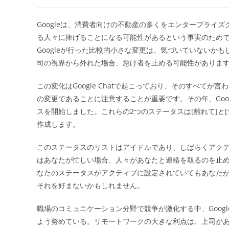
稿
稿
者:
公
開
Googleは、消費者向けの不動産の多くをエンタープライ
日:
る人々に捧げることになる可能性があるという事実のため
Googleが行った比較的小さな変更は、気づいていないか
司の視界から外れた場合、怠け者を止める可能性がありま
この変化はGoogle Chatで起こっており、そのすべてが
の変更であることに注意することが重要です。その年、Goo
スを開始しました。これらの2つのステータスは[離れて]と
作成します。
このステータスのリストはアイドルであり、しばらくアク
はあなたが忙しい場合、人々があなたと連絡を取るのを止
なたのステータスがアクティブに設定されていてもあなた
それを好まないかもしれません。
職場のコミュニケーション分野で競争が激化する中、Googleは
よう努めている。リモートワークの大きな利点は、上司が