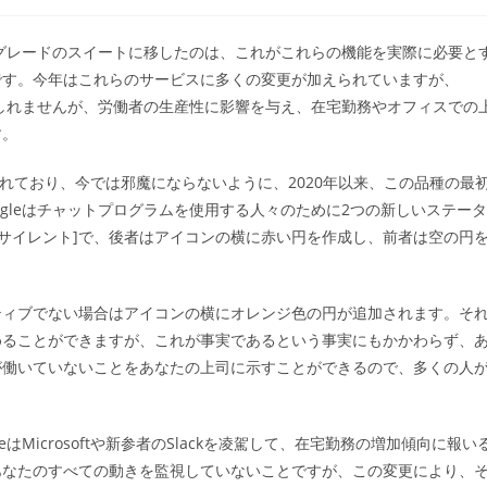
稿
カ
テ
ズグレードのスイートに移したのは、これがこれらの機能を実際に必要と
ゴ
です。今年はこれらのサービスに多くの変更が加えられていますが、
リ
ー:
もしれませんが、労働者の生産性に影響を与え、在宅勤務やオフィスでの
す。
言われており、今では邪魔にならないように、2020年以来、この品種の最
gleはチャットプログラムを使用する人々のために2つの新しいステータ
[サイレント]で、後者はアイコンの横に赤い円を作成し、前者は空の円
ティブでない場合はアイコンの横にオレンジ色の円が追加されます。そ
めることができますが、これが事実であるという事実にもかかわらず、
が働いていないことをあなたの上司に示すことができるので、多くの人
Microsoftや新参者のSlackを凌駕して、在宅勤務の増加傾向に報い
あなたのすべての動きを監視していないことですが、この変更により、