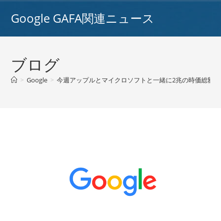
コ
Google GAFA関連ニュース
ン
テ
ン
ツ
ブログ
へ
ス
>
Google
>
今週アップルとマイクロソフトと一緒に2兆の時価総額リス
キ
ッ
プ