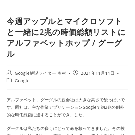
今週アップルとマイクロソフト
と一緒に2兆の時価総額リストに
アルファベットホップ / グーグ
ル
投
投
Google解説ライター 奥村
2021年11月11日
稿
稿
投
Google
者:
公
稿
開
カ
日:
テ
アルファベット、グーグルの親会社は大きな高さで酸っぱいで
ゴ
す。同社は、主な作業アプリケーションGoogleで約2兆の例外
リ
ー:
的な時価総額に達することができました。
グーグルは私たちの多くにとって命を救ってきました。その検