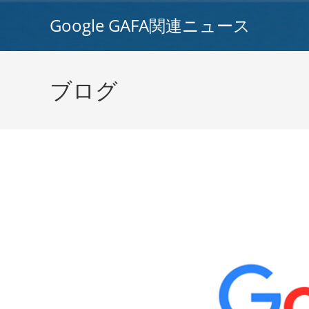
コ
Google GAFA関連ニュース
ン
テ
ン
ツ
ブログ
へ
ス
キ
ッ
プ