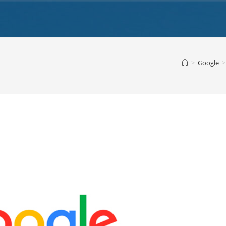
>
Google
>