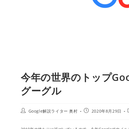
今年の世界のトップGoo
グーグル
投
投
Google解説ライター 奥村
2020年8月29日
稿
稿
者:
公
開