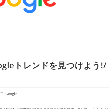
gleトレンドを見つけよう!/
投
Google
稿
カ
テ