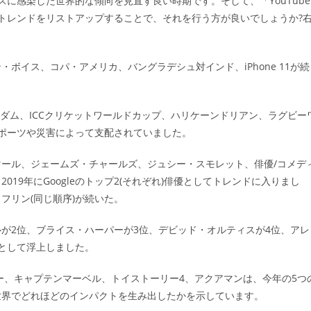
ルスに感染した世界的な傾向を見直す良い時期です。そして、「YouTube
ゴ
トレンドをリストアップすることで、それを行う方が良いでしょうか?
リ
ー:
ボイス、コパ・アメリカ、バングラデシュ対インド、iPhone 11が続
トルダム、ICCクリケットワールドカップ、ハリケーンドリアン、ラグビー
スポーツや災害によって支配されていました。
ール、ジェームズ・チャールズ、ジュシー・スモレット、俳優/コメデ
19年にGoogleのトップ2(それぞれ)俳優としてトレンドに入りまし
フリン(同じ順序)が続いた。
が2位、ブライス・ハーパーが3位、デビッド・オルティスが4位、アレ
として浮上しました。
ー、キャプテンマーベル、トイストーリー4、アクアマンは、今年の5つ
世界でどれほどのインパクトを生み出したかを示しています。