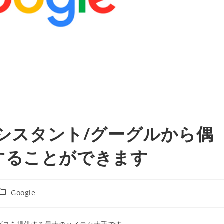
アシスタント/グーグルから偶
することができます
投
Google
稿
カ
テ