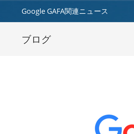
コ
Google GAFA関連ニュース
ン
テ
ン
ツ
ブログ
へ
ス
キ
ッ
プ