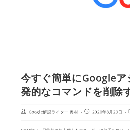
今すぐ簡単にGoogle
発的なコマンドを削除
投
投
Google解説ライター 奥村
2020年8月29日
稿
稿
者:
公
開