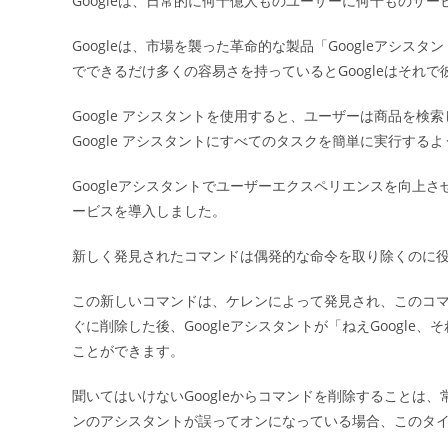
Googleは、日常的に何十億人ものユーザーに何千ものサ
日:
Googleは、市場を襲った革命的な製品「Googleアシ
でできるだけ多くの容易さを持っているとGoogleはそれ
Google アシスタントを使用すると、ユーザーは商品を
Google アシスタントにすべてのタスクを簡単に実行する
Googleアシスタントでユーザーエクスペリエンスを向上
ービスを導入しました。
新しく発見されたコマンドは偶発的な命令を取り除くのに
この新しいコマンドは、ケレンによって発見され、このコマン
ぐに削除した後、Googleアシスタントが「ねえGoogl
ことができます。
聞いてはいけないGoogleからコマンドを削除することは、常
ンのアシスタントが誤ってオンになっている場合、このタ