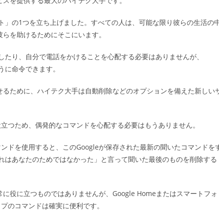
ービスを提供する最大のハイテク大手です。
ゴ
リ
スタント」の1つを立ち上げました。すべての人は、可能な限り彼らの生活の
ー:
で彼らを助けるためにそこにいます。
検索したり、自分で電話をかけることを心配する必要はありませんが、
ように命令できます。
させるために、ハイテク大手は自動削除などのオプションを備えた新しい
役立つため、偶発的なコマンドを心配する必要はもうありません。
ドを使用すると、このGoogleが保存された最新の聞いたコマンドを
e、それはあなたのためではなかった」と言って聞いた最後のものを削除する
に役に立つものではありませんが、Google Homeまたはスマートフォ
イプのコマンドは確実に便利です。