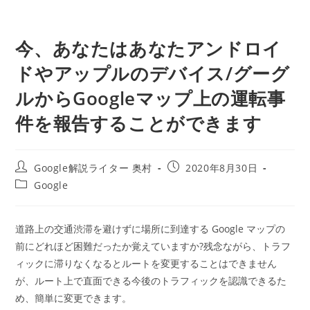
今、あなたはあなたアンドロイ
ドやアップルのデバイス/グーグ
ルからGoogleマップ上の運転事
件を報告することができます
投
投
Google解説ライター 奥村
2020年8月30日
稿
稿
投
Google
者:
公
稿
開
カ
日:
テ
道路上の交通渋滞を避けずに場所に到達する Google マップの
ゴ
前にどれほど困難だったか覚えていますか?残念ながら、トラフ
リ
ー:
ィックに滞りなくなるとルートを変更することはできません
が、ルート上で直面できる今後のトラフィックを認識できるた
め、簡単に変更できます。