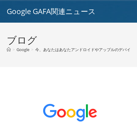
コ
Google GAFA関連ニュース
ン
テ
ン
ツ
ブログ
へ
ス
>
Google
>
今、あなたはあなたアンドロイドやアップルのデバイス/グ
キ
ッ
プ