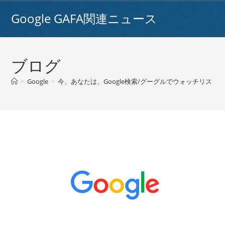
コ
Google GAFA関連ニュース
ン
テ
ン
ツ
ブログ
へ
ス
>
Google
>
今、あなたは、Google検索/グーグルでウォッチリス
キ
ッ
プ