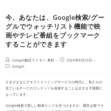
今、あなたは、Google検索/グー
グルでウォッチリスト機能で映
画やテレビ番組をブックマーク
することができます
投
投
Google解説ライター 奥村
2020年8月29日
稿
稿
投
Google
者:
公
稿
開
カ
日:
テ
さまざまなビデオストリーミングサービスの時代に、私たちが
ゴ
見ているすべてのコンテンツを追跡することはますます困難に
リ
ー:
なっています。
Google検索で新しい動画リンクを見つけますが、通常は後でそ