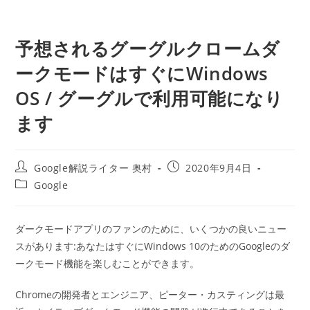
予想されるグーグルクロームダ
ークモードはすぐにWindows
OS / グーグルで利用可能になり
ます
投
投
Google解説ライター 奥村
2020年9月4日
稿
稿
投
Google
者:
公
稿
開
カ
日:
テ
ダークモードアプリのファンのために、いくつかの良いニュー
ゴ
スがあります:あなたはすぐにWindows 10のためのGoogleのダ
リ
ー:
ークモード機能を楽しむことができます。
Chromeの開発者とエンジニア、ピーター・カスティングは最