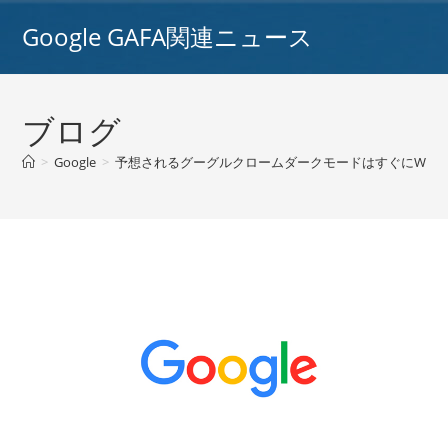
コ
Google GAFA関連ニュース
ン
テ
ン
ツ
ブログ
へ
ス
>
Google
>
予想されるグーグルクロームダークモードはすぐにWindow
キ
ッ
プ