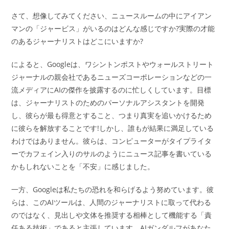
さて、想像してみてください、ニュースルームの中にアイアン
マンの「ジャービス」がいるのはどんな感じですか?実際の才能
のあるジャーナリストはどこにいますか?
によると、Googleは、ワシントンポストやウォールストリート
ジャーナルの親会社であるニューズコーポレーションなどの一
流メディアにAIの傑作を披露するのに忙しくしています。目標
は、ジャーナリストのためのパーソナルアシスタントを開発
し、彼らが最も得意とすること、つまり真実を追いかけるため
に彼らを解放することです!しかし、誰もが結果に満足している
わけではありません。彼らは、コンピューターがタイプライタ
ーでカフェイン入りのサルのようにニュース記事を書いている
かもしれないことを「不安」に感じました。
一方、Googleは私たちの恐れを和らげるよう努めています。彼
らは、このAIツールは、人間のジャーナリストに取って代わる
のではなく、見出しや文体を推奨する相棒として機能する「責
任ある技術」であると主張しています。AIガンダルフがあなた