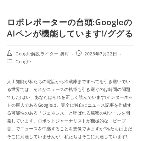
ロボレポーターの台頭:Googleの
AIペンが機能しています!/ググる
投
投
Google解説ライター 奥村
2023年7月22日
稿
稿
投
Google
者:
公
稿
開
カ
日:
テ
人工知能が私たちの電話から冷蔵庫まですべてを引き継いでい
ゴ
る世界では、それがニュースの執筆も引き継ぐのは時間の問題
リ
ー:
でした!はい、あなたはそれを正しく読んでいます!インターネッ
トの巨人であるGoogleは、完全に独自にニュース記事を作成す
る可能性のある「ジェネシス」と呼ばれる秘密のAIツールを開
発しています。ロボットジャーナリストが機械的な「ビープ
音」でニュースを中継することを想像できますか?私たちはまだ
そこに到達していませんが、私たちはそこに到達しています!