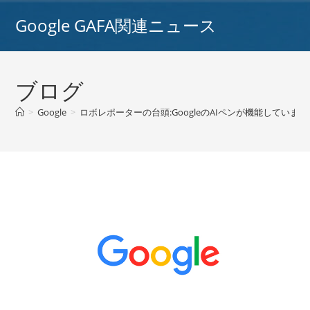
コ
Google GAFA関連ニュース
ン
テ
ン
ツ
ブログ
へ
ス
>
Google
>
ロボレポーターの台頭:GoogleのAIペンが機能しています
キ
ッ
プ