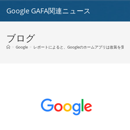
コ
Google GAFA関連ニュース
ン
テ
ン
ツ
ブログ
へ
ス
>
Google
>
レポートによると、Googleのホームアプリは改装を受ける可
キ
ッ
プ