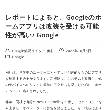
レポートによると、Googleのホ
ームアプリは改装を受ける可能
性が高い/ Google
投
投
Google解説ライター 奥村
2022年10月8日
稿
稿
投
Google
者:
公
稿
開
カ
日:
テ
同社は、世界中のユーザーにとってより創造的なものにアプリ
ゴ
を刷新する必要があります。新機能は、システムを改善し、他
リ
ー:
のデバイスへのリンクに簡単にアクセスを楽しむために、ホー
ムページに追加されました。
昨年、同社は有線のNest Doorbellsを生産し、セキュリティを
向上させ、オペレーターに警告を発しました。今、彼らはより