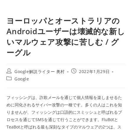
ヨーロッパとオーストラリアの
Androidユーザーは壊滅的な新し
いマルウェア攻撃に苦しむ / グ
ーグル
投
投
Google解説ライター 奥村
2022年1月29日
稿
稿
投
Google
者:
公
稿
開
カ
日:
テ
フィッシングは、詐欺メールを通じて個人情報を楽しませるた
ゴ
めに同化されるサイバー攻撃の一種です。多くの人はこれを知
リ
ー:
りませんが、フィッシングは口語的にスミッシュと呼ばれるプ
ロセスを通じてSMSを通じて行うことができます。FluBotと
TeaBotと呼ばれる最も深刻なタイプのマルウェアの2つは、ス