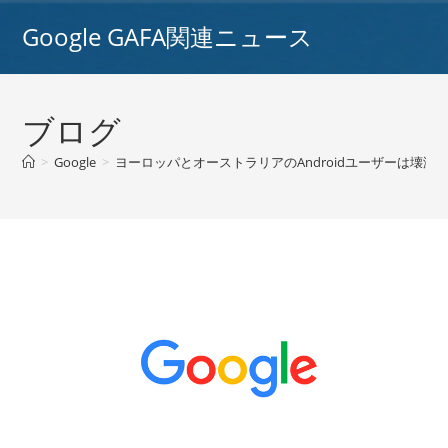
コ
Google GAFA関連ニュース
ン
テ
ン
ツ
ブログ
へ
ス
>
Google
>
ヨーロッパとオーストラリアのAndroidユーザーは壊滅
キ
ッ
プ