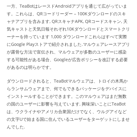
一方、TeaBotはレースドAndroidアプリを通じて広がっていま
す。これらは、QRコードリーダー – 100Kダウンロードのスキ
ャナアプリを含みます, QRスキャナAPK, QRコードスキャン, 天
気キャストと天気日報それぞれ10Kダウンロードとスマートクリ
ーナーを持っています 1,000 ダウンロードこれらはすべて実際
にGoogle Playストアで紹介されました.マルウェアレースアプリ
が露骨な方法で宣伝され、マルウェアが多数のユーザーに感染
する可能性がある場合、Googleが広告ポリシーを改訂する必要
があるのは明らかです。
ダウンロードされると、TeaBotマルウェアは、トロイの木馬か
らランサムウェアまで、何でもできるパッケージをデバイスに
インストールすることができます。このマルウェアはまだ無数
の国のユーザーに影響を与えています, 興味深いことにTeaBot
は、ウクライナやアメリカ合衆国だけでなく、ウルグアイなど
の文字Uで始まる国に住んでいるユーザーをターゲットにしませ
んでした.