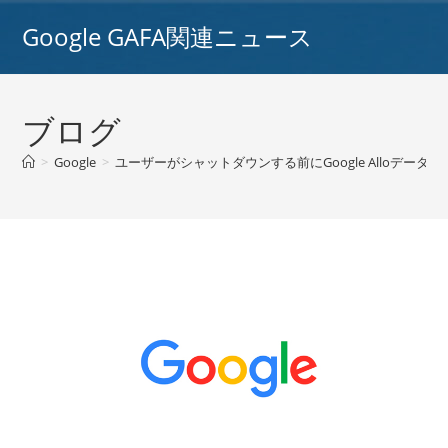
コ
Google GAFA関連ニュース
ン
テ
ン
ツ
ブログ
へ
ス
>
Google
>
ユーザーがシャットダウンする前にGoogle Alloデータを保存
キ
ッ
プ