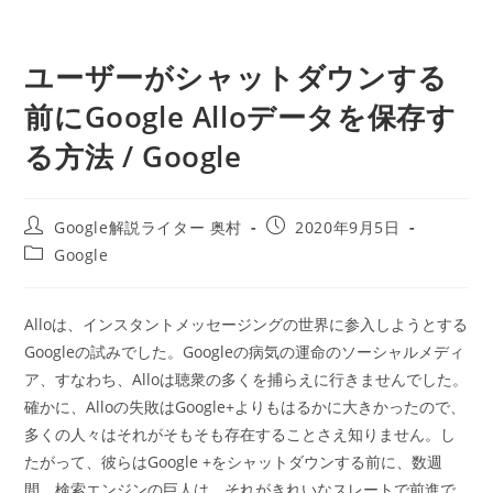
ユーザーがシャットダウンする
前にGoogle Alloデータを保存す
る方法 / Google
投
投
Google解説ライター 奥村
2020年9月5日
稿
稿
投
Google
者:
公
稿
開
カ
日:
テ
Alloは、インスタントメッセージングの世界に参入しようとする
ゴ
Googleの試みでした。Googleの病気の運命のソーシャルメディ
リ
ー:
ア、すなわち、Alloは聴衆の多くを捕らえに行きませんでした。
確かに、Alloの失敗はGoogle+よりもはるかに大きかったので、
多くの人々はそれがそもそも存在することさえ知りません。し
たがって、彼らはGoogle +をシャットダウンする前に、数週
間。検索エンジンの巨人は、それがきれいなスレートで前進で