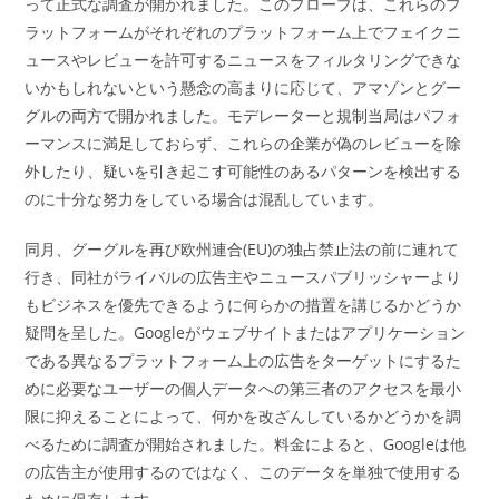
って正式な調査が開かれました。このプローブは、これらのプ
ラットフォームがそれぞれのプラットフォーム上でフェイクニ
ュースやレビューを許可するニュースをフィルタリングできな
いかもしれないという懸念の高まりに応じて、アマゾンとグー
グルの両方で開かれました。モデレーターと規制当局はパフォ
ーマンスに満足しておらず、これらの企業が偽のレビューを除
外したり、疑いを引き起こす可能性のあるパターンを検出する
のに十分な努力をしている場合は混乱しています。
同月、グーグルを再び欧州連合(EU)の独占禁止法の前に連れて
行き、同社がライバルの広告主やニュースパブリッシャーより
もビジネスを優先できるように何らかの措置を講じるかどうか
疑問を呈した。Googleがウェブサイトまたはアプリケーション
である異なるプラットフォーム上の広告をターゲットにするた
めに必要なユーザーの個人データへの第三者のアクセスを最小
限に抑えることによって、何かを改ざんしているかどうかを調
べるために調査が開始されました。料金によると、Googleは他
の広告主が使用するのではなく、このデータを単独で使用する