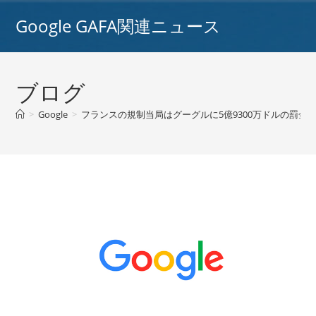
コ
Google GAFA関連ニュース
ン
テ
ン
ツ
ブログ
へ
ス
>
Google
>
フランスの規制当局はグーグルに5億9300万ドルの罰金を
キ
ッ
プ