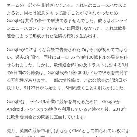
ネームの一部から非難されている。これらのニュースハウスに
よると、同社は誠意をもって話すことができなかったため、
Googleは共通の条件で解決できませんでした。彼らはオンライ
ンニュースコンテンツの支払いに同意しなかった、これは欧州
連合によって形成された近隣の権利を生み出す。
Googleがこのような容疑で告発されたのは今回が初めてではな
い。過去3年間で、同社はヨーロッパで約100億ドルの罰金を科
せられました。しかし、欧州連合(EU)の反トラストに対する9月
の5日間の公聴会は、Googleが51億5000万ドルで彼らを告発す
る可能性があります。一部の情報筋は、この公聴会の開始日が
決まり、9月27日から始まり、5日間続くことを明らかにした。
Googleは、ライバル企業に競争を与えるために、Googleが
Androidデバイスでの地位を利用していると述べた後、2018年
に欧州委員会との問題に直面しています。
先月、英国の競争市場庁(まもなくCMAとして知られている)によ