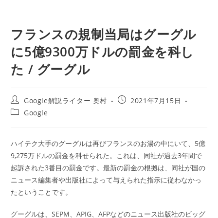
フランスの規制当局はグーグル
に5億9300万ドルの罰金を科し
た / グーグル
投
投
Google解説ライター 奥村
2021年7月15日
稿
稿
投
Google
者:
公
稿
開
カ
日:
テ
ハイテク大手のグーグルは再びフランスのお湯の中にいて、5億
ゴ
9,275万ドルの罰金を科せられた。これは、同社が過去3年間で
リ
ー:
起訴された3番目の罰金です。最新の罰金の根拠は、同社が国の
ニュース編集者や出版社によって与えられた指示に従わなかっ
たということです。
グーグルは、SEPM、APIG、AFPなどのニュース出版社のビッグ