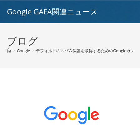
コ
Google GAFA関連ニュース
ン
テ
ン
ツ
ブログ
へ
ス
>
Google
>
デフォルトのスパム保護を取得するためのGoogleカレンダー/
キ
ッ
プ