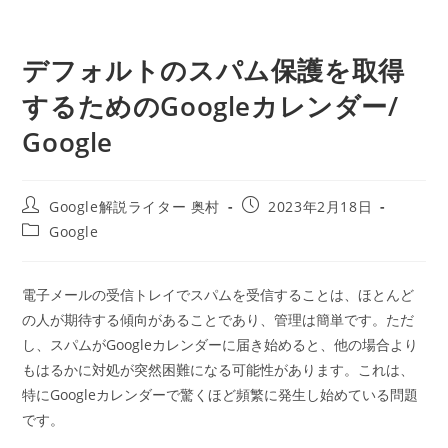
デフォルトのスパム保護を取得
するためのGoogleカレンダー/
Google
投
投
Google解説ライター 奥村
2023年2月18日
稿
稿
投
Google
者:
公
稿
開
カ
日:
テ
電子メールの受信トレイでスパムを受信することは、ほとんど
ゴ
の人が期待する傾向があることであり、管理は簡単です。ただ
リ
ー:
し、スパムがGoogleカレンダーに届き始めると、他の場合より
もはるかに対処が突然困難になる可能性があります。これは、
特にGoogleカレンダーで驚くほど頻繁に発生し始めている問題
です。