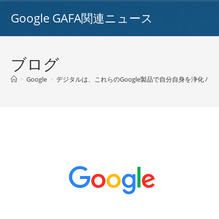
コ
Google GAFA関連ニュース
ン
テ
ン
ツ
ブログ
へ
ス
>
Google
>
デジタルは、これらのGoogle製品で自分自身を浄化 / グ
キ
ッ
プ