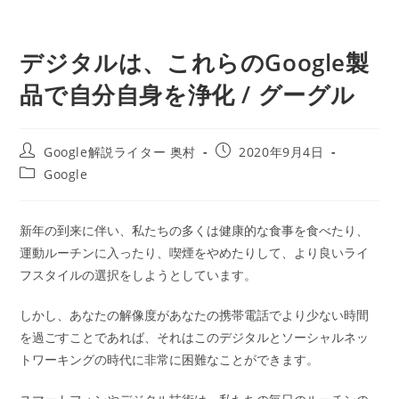
デジタルは、これらのGoogle製
品で自分自身を浄化 / グーグル
投
投
Google解説ライター 奥村
2020年9月4日
稿
稿
投
Google
者:
公
稿
開
カ
日:
テ
新年の到来に伴い、私たちの多くは健康的な食事を食べたり、
ゴ
運動ルーチンに入ったり、喫煙をやめたりして、より良いライ
リ
ー:
フスタイルの選択をしようとしています。
しかし、あなたの解像度があなたの携帯電話でより少ない時間
を過ごすことであれば、それはこのデジタルとソーシャルネッ
トワーキングの時代に非常に困難なことができます。