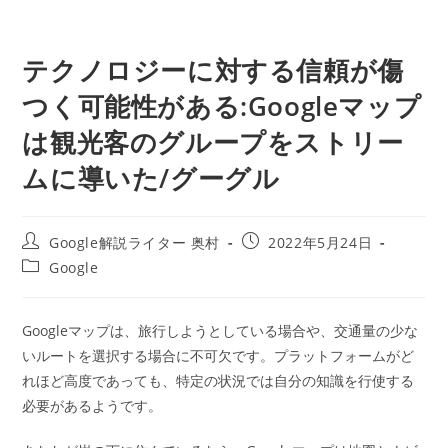
テクノロジーに対する信頼が傷
つく可能性がある:Googleマップ
は観光客のグループをストリー
ムに導いた/グーグル
投
投
Google解説ライター 奥村
2022年5月24日
稿
稿
投
Google
者:
公
稿
開
カ
日:
テ
Googleマップは、旅行しようとしている場合や、交通量の少な
ゴ
いルートを選択する場合に不可欠です。プラットフォームがど
リ
ー:
れほど高度であっても、特定の状況では自分の知識を行使する
必要があるようです。