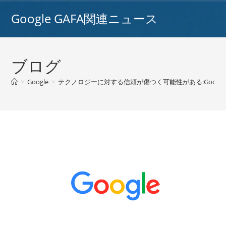
コ
Google GAFA関連ニュース
ン
テ
ン
ツ
ブログ
へ
ス
>
Google
>
テクノロジーに対する信頼が傷つく可能性がある:Goog
キ
ッ
プ