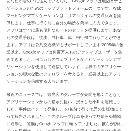
あなたが岩の下に住んでいるなら、Googleマップは地図とナビ
ゲーションのためのトッププラットフォームの一つです。Web
マッピングアプリケーションは、リアルタイムの交通状況を提
供します。仕事に行く前に自分の場所を簡単に入力できます。
アプリはすぐに最も便利なルートのセットを提供します。あな
たの交通手段は、徒歩、自転車、車、飛行機で行うことができ
ます。アプリは公共交通機関もサポートしています!2005年の創
業以来、Googleマップは何百万人ものアクティブユーザーを集
めてきました。何百万ものウェブサイトがナビゲーションアプ
リケーションを使用して通信しています。世界中のアプリケー
ションの膨大な数のフォロワーを考えると、必要以上にアプリ
ケーションを信頼する人もいます。
最近のニュースでは、観光客のグループが疑問を抱くことなく
アプリケーションからの指示に従い、浸水した小川を運転しま
した。事件はインドで発生し、 の名前で行く地元の出版物によ
って報告されました。このグループは車を使って見知らぬ地域
に通勤し、道順はGoogleマップに頼っていました。彼らが訪れ
ていた場所は、インドの南西海岸線に位置するケララ州の名前