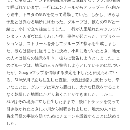
で呼ばれています。一行はムンナールからアラップーザへ向か
う途中、トヨタのSUVを使って通勤していた。しかし、彼らは
予想とは異なる場所に終わった。グループは、彼らのSUVと一
緒に、小川で立ち往生しました。一行が人里離れた村クルッパ
ンタラ・カダヴに出くわした後、事件が起こった。アプリケー
ションは、ストリームを介してグループの指示を生成しまし
た。彼らは指示に従うことに決め、小川に近づいたとき、地元
の人々は彼らの注意を引き、彼らに警告しようとしました。こ
のグループは、地元の人々が警告しようとしているのに気づい
たが、Googleマップを信頼する決定を下したと伝えられてい
る。SUVが川で立ち往生した直後、状況は混乱に変わった。幸
いなことに、グループは車から脱出し、大きな怪我をすること
なく乾燥した地面にたどり着くことができました。しかし、
SUVはその場所に立ち往生したままで、後にトラックを使って
引き抜かれたときに小川から回収されました。地元の人々は、
将来同様の事故を防ぐためにチェーンを設置することに決めま
した。