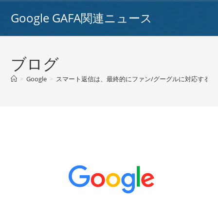
コ
Google GAFA関連ニュース
ン
テ
ン
ツ
ブログ
へ
ス
>
Google
>
スマート返信は、最終的にファン/グーグルに対応するために
キ
ッ
プ