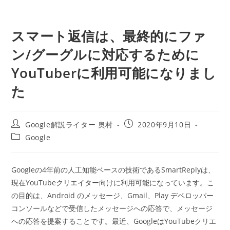
スマート返信は、最終的にファ
ン/グーグルに対応するために
YouTuberに利用可能になりまし
た
投
投
Google解説ライター 奥村
2020年9月10日
稿
稿
投
Google
者:
公
稿
開
カ
日:
テ
Googleの4年前の人工知能ベースの技術であるSmartReplyは、
ゴ
現在YouTubeクリエイター向けに利用可能になっています。こ
リ
ー:
の目的は、Android のメッセージ、Gmail、Play デベロッパー
コンソールなどで受信したメッセージへの応答で、メッセージ
への応答を提案することです。最近、GoogleはYouTubeクリエ