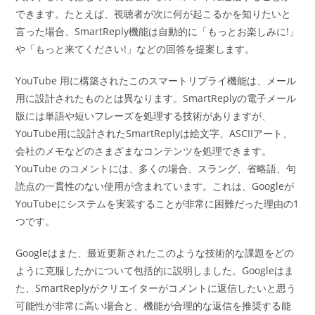
できます。たとえば、視聴者が次に何が起こるかを知りたいと
言った場合、SmartReply機能は自動的に「もっとお楽しみに!」
や「もっと来てください!」などの回答を提案します。
YouTube 用に構築されたこのスマートリプライ機能は、メール
用に設計されたものとは異なります。SmartReplyの電子メール
版には単語や短いフレーズを処理する技術がありますが、
YouTube用に設計されたSmartReplyは絵文字、ASCIIアート、
会社のメモなどのさまざまなコンテンツを処理できます。
YouTube のコメントには、多くの場合、スラング、省略語、句
読点の一貫性のない使用が含まれています。これは、Googleが
YouTubeにシステムを実装することが非常に困難だった理由の1
つです。
Googleはまた、最近更新されたこのような技術的な課題をどの
ように克服したかについて包括的に説明しました。Googleはま
た、SmartReplyがクリエイターがコメントに返信したいと思う
可能性が非常に高い場合と、機能が合理的な返信を推奨する能