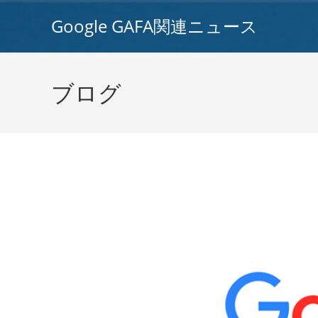
コ
Google GAFA関連ニュース
ン
テ
ン
ツ
ブログ
へ
ス
キ
ッ
プ