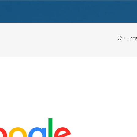
>
Goog