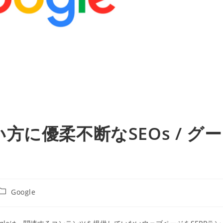
に優柔不断なSEOs / グー
投
Google
稿
カ
テ