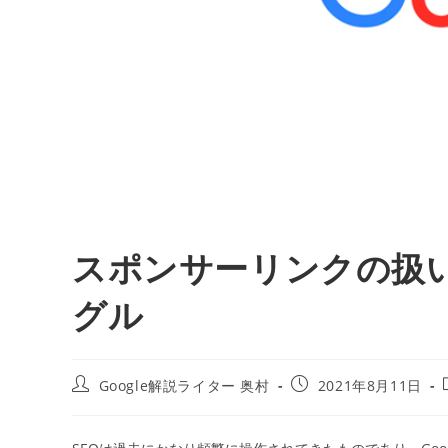
スポンサーリンクの扱い方
グル
投
投
Google解説ライター 奥村
2021年8月11日
稿
稿
者:
公
開