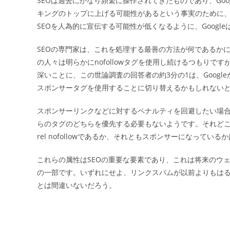
SEOは過去にかなり頻繁に操作されてきたものであり、Goo
日:
キングのトップに上げる可能性があるという事実のために
SEOを人為的に宣伝する可能性が低くなるように、Goog
SEOの専門家は、これを処理する最善の方法が何であるかに分
の人々は明らかにnofollowタグを使用し続けるつもりで
深いことに、この世論調査の回答者の約3分の1は、Googl
スポンサータグを使用することに切り替えるかもしれない
スポンサーリンクなどに対するペナルティを回避したい場合は
らのタグのどちらを優先する必要もないようです。それど
rel nofollowであるか、それともスポンサーになっ
これらの属性はSEOの重要な要素であり、これは将来のウ
の一部です。いずれにせよ、リンクスパムが以前よりもはる
とは間違いないだろう。