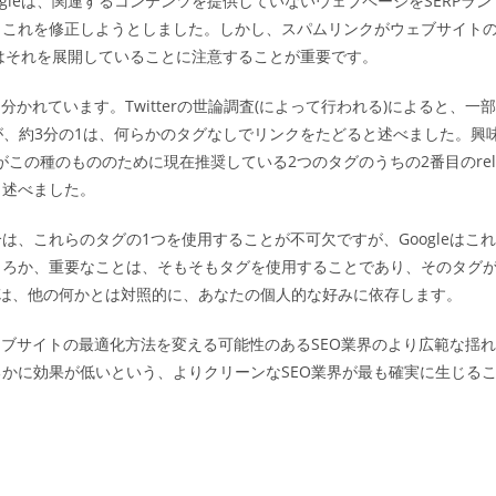
gleは、関連するコンテンツを提供していないウェブページをSERPラン
ゴ
、これを修正しようとしました。しかし、スパムリンクがウェブサイト
リ
ー:
leはそれを展開していることに注意することが重要です。
かれています。Twitterの世論調査(によって行われる)によると、一部
すが、約3分の1は、何らかのタグなしでリンクをたどると述べました。興
eがこの種のもののために現在推奨している2つのタグのうちの2番目のrel
と述べました。
、これらのタグの1つを使用することが不可欠ですが、Googleはこれ
ころか、重要なことは、そもそもタグを使用することであり、そのタグ
ているかは、他の何かとは対照的に、あなたの個人的な好みに依存します。
ェブサイトの最適化方法を変える可能性のあるSEO業界のより広範な揺れ
かに効果が低いという、よりクリーンなSEO業界が最も確実に生じる