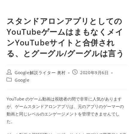
スタンドアロンアプリとしての
YouTubeゲームはまもなくメイ
ンYouTubeサイトと合併され
る、とグーグル/グーグルは言う
投
投
Google解説ライター 奥村
2020年9月6日
稿
稿
投
Google
者:
公
稿
開
カ
日:
テ
YouTube のゲーム動画は視聴者の間で非常に人気があります
ゴ
が、ゲームスタンドアロンアプリは、元のアプリのゲーマーの
リ
ー:
動画と同じレベルのエンゲージメントを管理できませんでし
た。