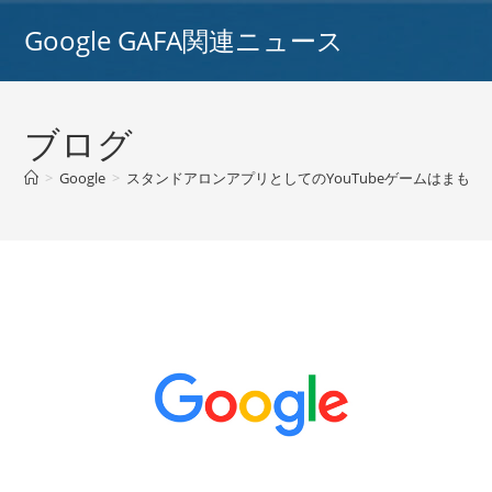
コ
Google GAFA関連ニュース
ン
テ
ン
ツ
ブログ
へ
ス
>
Google
>
スタンドアロンアプリとしてのYouTubeゲームはまもな
キ
ッ
プ