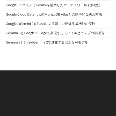
Google I/OパズルでGeminiを活用したボーナスワールド解放法
Google Cloud DataflowのMongoDB Atlasとの効率的な統合方法
GoogleのGemini 2.0 Flashによる新しい画像生成機能の実験
Gemma 3とGoogle AI Edgeで実現するモバイルとウェブの新機能
Gemma 3とShieldGemma 2で進化する安全なAIモデル