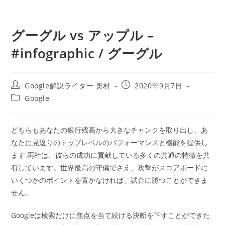
グーグル vs アップル –
#infographic / グーグル
投
投
Google解説ライター 奥村
2020年9月7日
稿
稿
投
Google
者:
公
稿
開
カ
日:
テ
どちらもあなたの銀行残高から大きなチャンクを取り出し、あ
ゴ
なたに見返りのトップレベルのパフォーマンスと機能を提供し
リ
ー:
ます.両社は、彼らの成功に貢献している多くの共通の特徴を共
有しています。世界最高の守備でさえ、攻撃がスコアボードに
いくつかのポイントを置かなければ、試合に勝つことができま
せん。
Googleは検索だけに焦点を当て続ける決断を下すことができた