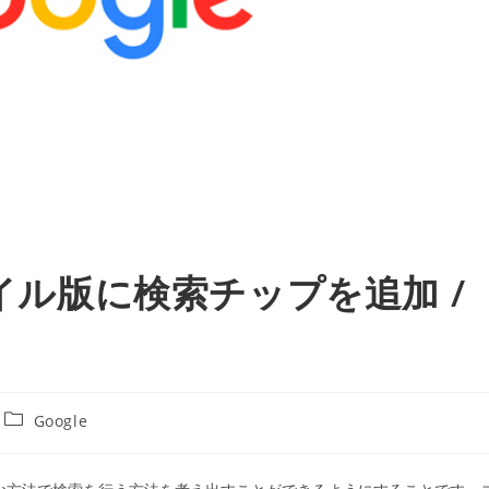
バイル版に検索チップを追加 /
投
Google
稿
カ
テ