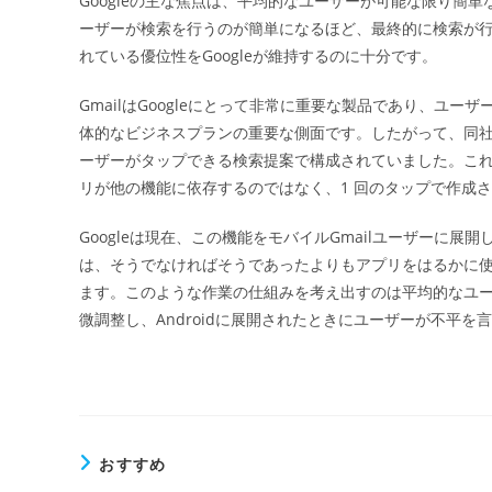
Googleの主な焦点は、平均的なユーザーが可能な限り簡
日:
ーザーが検索を行うのが簡単になるほど、最終的に検索が
れている優位性をGoogleが維持するのに十分です。
GmailはGoogleにとって非常に重要な製品であり、ユー
体的なビジネスプランの重要な側面です。したがって、同社は
ーザーがタップできる検索提案で構成されていました。こ
リが他の機能に依存するのではなく、1 回のタップで作成
Googleは現在、この機能をモバイルGmailユーザーに展
は、そうでなければそうであったよりもアプリをはるかに
ます。このような作業の仕組みを考え出すのは平均的なユーザ
微調整し、Androidに展開されたときにユーザーが不平
おすすめ