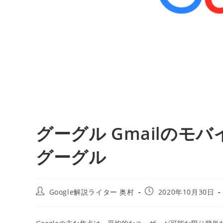
グーグル Gmailのモ
グーグル
投
投
Google解説ライター 奥村
2020年10月30日
稿
稿
者:
公
開