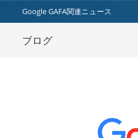
コ
Google GAFA関連ニュース
ン
テ
ン
ツ
ブログ
へ
ス
キ
ッ
プ