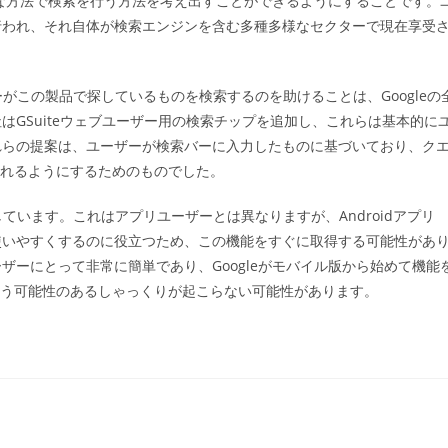
単な方法で検索を行う方法を考え出すことができるようにすることです。
ゴ
行われ、それ自体が検索エンジンを含む多種多様なセクターで現在享受
リ
ー:
ザーがこの製品で探しているものを検索するのを助けることは、Googleの
GSuiteウェブユーザー用の検索チップを追加し、これらは基本的に
れらの提案は、ユーザーが検索バーに入力したものに基づいており、ク
されるようにするためのものでした。
開しています。これはアプリユーザーとは異なりますが、Androidアプリ
使いやすくするのに役立つため、この機能をすぐに取得する可能性があ
ーにとって非常に簡単であり、Googleがモバイル版から始めて機能
を言う可能性のあるしゃっくりが起こらない可能性があります。