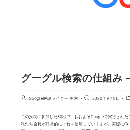
グーグル検索の仕組み – gi
投
投
Google解説ライター 奥村
2020年9月8日
稿
稿
者:
公
開
この投稿に参加した30秒で、おおよそGoogleで実行され
日:
私たち全員が日常的にそれを使用していますが、実際にGoo