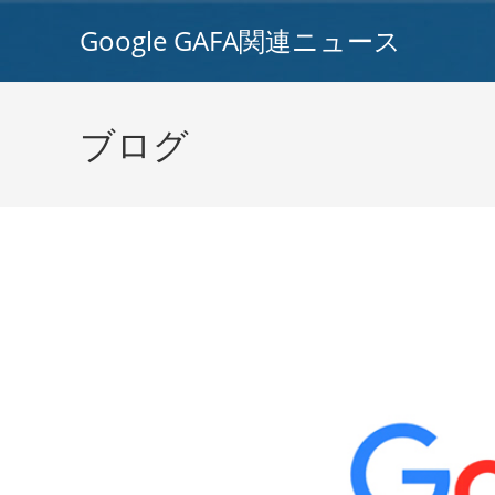
コ
Google GAFA関連ニュース
ン
テ
ン
ツ
ブログ
へ
ス
キ
ッ
プ