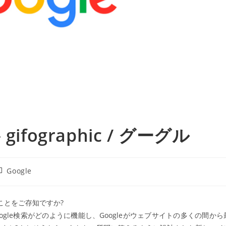
fographic / グーグル
投
Google
稿
カ
テ
たことをご存知ですか?
ゴ
gle検索がどのように機能し、Googleがウェブサイトの多くの間から
リ