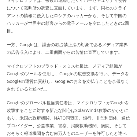
マイクロソフトは、複数の連続したサイバーセキュリティ侵害
について裁判所の調査に直面しています。まず、同社のクライ
アントの情報に侵入したロシアのハッカーから、そして中国の
ハッカーが世界中の顧客からの電子メールを空にしたときの2回
目。
一方、Googleは、議会の独占禁止法の対象であるメディア業界
の広告収入により、二重側面からの苦情に直面しています。
マイクロソフトのブラッド・スミス社長は、メディア組織が
Googleのツールを使用し、Googleの広告交換を行い、データを
Googleの運営に貢献し、Googleのお金を支払うことを余儀なく
されていると述べた。
Googleのグローバル担当責任者は、マイクロソフトがGoogleを
攻撃することに対する新たな関心はSolarWinds攻撃のかかとに
あり、米国の政府機関、NATO同盟国、銀行、非営利団体、通信
プロバイダー、公益事業、警察、消防救助機関、病院、そして
おそらく報道機関を含む何万人ものユーザーを許可したと述べ