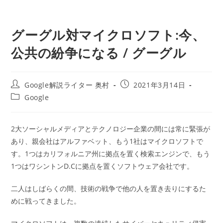
グーグル対マイクロソフト:今、
公共の紛争になる / グーグル
投
投
Google解説ライター 奥村
2021年3月14日
稿
稿
投
Google
者:
公
稿
開
カ
日:
テ
2大ソーシャルメディアとテクノロジー企業の間には常に緊張が
ゴ
あり、親会社はアルファベット、もう1社はマイクロソフトで
リ
ー:
す。1つはカリフォルニア州に拠点を置く検索エンジンで、もう
1つはワシントンD.Cに拠点を置くソフトウェア会社です。
二人はしばらくの間、技術の戦争で他の人を置き去りにするた
めに戦ってきました。