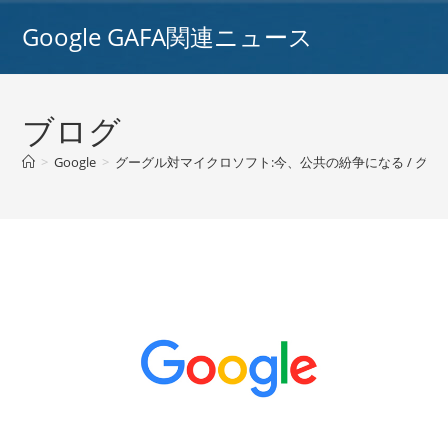
コ
Google GAFA関連ニュース
ン
テ
ン
ツ
ブログ
へ
ス
>
Google
>
グーグル対マイクロソフト:今、公共の紛争になる / グー
キ
ッ
プ