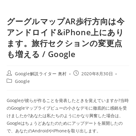
グーグルマップAR歩行方向は今
アンドロイド&iPhone上にあり
ます。旅行セクションの変更点
も増える / Google
投
投
Google解説ライター 奥村
2020年8月30日
稿
稿
投
Google
者:
公
稿
開
カ
日:
テ
Googleが彼らが作ることを発表したときを覚えていますか?当時
ゴ
のGoogleマップライブビューの小さなデモに徹底的に感銘を受
リ
ー:
けましたか?あなたは私たちのようにかなり興奮した場合は、
Googleはちょうどあなたのためにアップデートを展開したの
で、あなたのAndroidやiPhoneを取り出します。