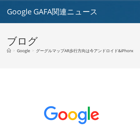
コ
Google GAFA関連ニュース
ン
テ
ン
ツ
ブログ
へ
ス
>
Google
>
グーグルマップAR歩行方向は今アンドロイド&iPhone上に
キ
ッ
プ