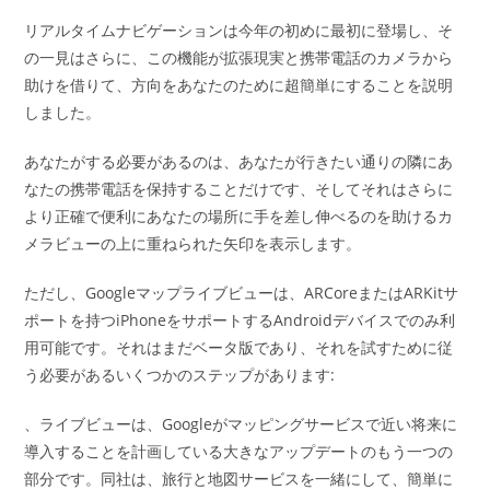
リアルタイムナビゲーションは今年の初めに最初に登場し、そ
の一見はさらに、この機能が拡張現実と携帯電話のカメラから
助けを借りて、方向をあなたのために超簡単にすることを説明
しました。
あなたがする必要があるのは、あなたが行きたい通りの隣にあ
なたの携帯電話を保持することだけです、そしてそれはさらに
より正確で便利にあなたの場所に手を差し伸べるのを助けるカ
メラビューの上に重ねられた矢印を表示します。
ただし、Googleマップライブビューは、ARCoreまたはARKitサ
ポートを持つiPhoneをサポートするAndroidデバイスでのみ利
用可能です。それはまだベータ版であり、それを試すために従
う必要があるいくつかのステップがあります:
、ライブビューは、Googleがマッピングサービスで近い将来に
導入することを計画している大きなアップデートのもう一つの
部分です。同社は、旅行と地図サービスを一緒にして、簡単に