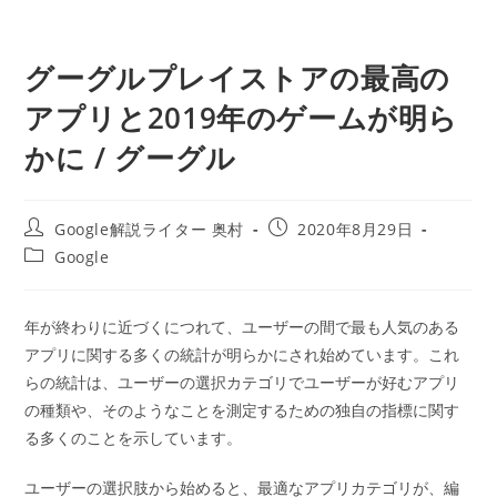
グーグルプレイストアの最高の
アプリと2019年のゲームが明ら
かに / グーグル
投
投
Google解説ライター 奥村
2020年8月29日
稿
稿
投
Google
者:
公
稿
開
カ
日:
テ
年が終わりに近づくにつれて、ユーザーの間で最も人気のある
ゴ
アプリに関する多くの統計が明らかにされ始めています。これ
リ
ー:
らの統計は、ユーザーの選択カテゴリでユーザーが好むアプリ
の種類や、そのようなことを測定するための独自の指標に関す
る多くのことを示しています。
ユーザーの選択肢から始めると、最適なアプリカテゴリが、編