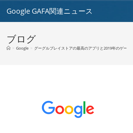
コ
Google GAFA関連ニュース
ン
テ
ン
ツ
ブログ
へ
ス
>
Google
>
グーグルプレイストアの最高のアプリと2019年のゲームが
キ
ッ
プ