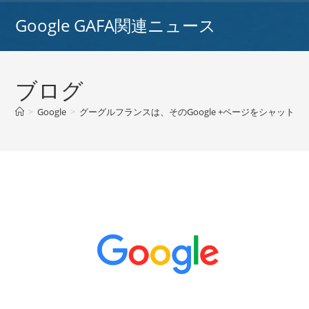
コ
Google GAFA関連ニュース
ン
テ
ン
ツ
ブログ
へ
ス
>
Google
>
グーグルフランスは、そのGoogle +ページをシャットダ
キ
ッ
プ