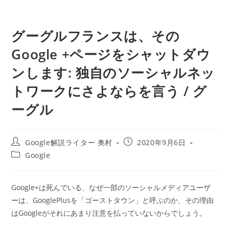
グーグルフランスは、その
Google +ページをシャットダウ
ンします: 独自のソーシャルネッ
トワークにさよならを言う / グ
ーグル
投
投
Google解説ライター 奥村
2020年9月6日
稿
稿
投
Google
者:
公
稿
開
カ
日:
テ
Google+は死んでいる、なぜ一部のソーシャルメディアユーザ
ゴ
ーは、GooglePlusを「ゴーストタウン」と呼ぶのか、その理由
リ
ー:
はGoogleがそれにあまり注意を払っていないからでしょう。