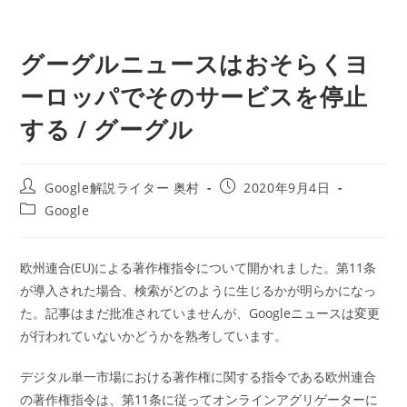
グーグルニュースはおそらくヨ
ーロッパでそのサービスを停止
する / グーグル
投
投
Google解説ライター 奥村
2020年9月4日
稿
稿
投
Google
者:
公
稿
開
カ
日:
テ
欧州連合(EU)による著作権指令について開かれました。第11条
ゴ
が導入された場合、検索がどのように生じるかが明らかになっ
リ
ー:
た。記事はまだ批准されていませんが、Googleニュースは変更
が行われていないかどうかを熟考しています。
デジタル単一市場における著作権に関する指令である欧州連合
の著作権指令は、第11条に従ってオンラインアグリゲーターに