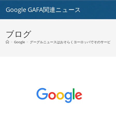
コ
Google GAFA関連ニュース
ン
テ
ン
ツ
ブログ
へ
ス
>
Google
>
グーグルニュースはおそらくヨーロッパでそのサービスを停
キ
ッ
プ