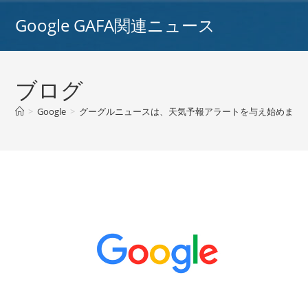
コ
Google GAFA関連ニュース
ン
テ
ン
ツ
ブログ
へ
ス
>
Google
>
グーグルニュースは、天気予報アラートを与え始めました 
キ
ッ
プ