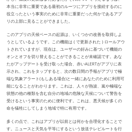
本当に非常に重要である最初のルーツにアプリを接続するのに
役立ったという事実のために非常に重要だった何かであるアプ
リの上部に見ることができました。
このアプリの天候ベースの起源は、いくつかの改善を取得しよ
うとしているようです。この機能は ( で更新された ) ロールアウ
トされていますが、現在は、ユーザーの好みに基づいて機能の
オンとオフを切り替えることができることが未確認です。あな
たがアップデートを受け取った場合、赤いALERTがアプリに表
示され、これをタップすると、次の数日間の予報がアプリで極
端な気象アラート(もしある場合)と一緒にあなたのために利用可
能になることがわかります。これは、人々が熱波、嵐や極端な
状態の他の種類を含む自分の地域の危険な天候について警告を
受けるという事実のために便利です。これは、悪天候が多くの
命を犠牲にしてしまう地域で特に有用です。
多くの点で、これはアプリが以前とは何かを合理化することで
す。ニュースと天気を平等にするという放送テレビルートを行