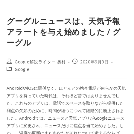
グーグルニュースは、天気予報
アラートを与え始めました / グ
ーグル
投
投
Google解説ライター 奥村
2020年9月9日
稿
稿
投
Google
者:
公
稿
開
カ
日:
テ
AndroidやiOSに関係なく、ほとんどの携帯電話が何らかの天気
ゴ
アプリを持っていた時代は、それほど昔ではありませんでし
リ
ー:
た。これらのアプリは、電話でスペースを取りながら提供した
利点の欠如のために、時間が経つにつれて段階的に廃止されま
した。Androidでは、ニュースと天気アプリがGoogleニュース
アプリに変更され、ニュースだけに焦点を当て始めました。し
かし、温度の更新はまだあなたがそれについて考えるならば、