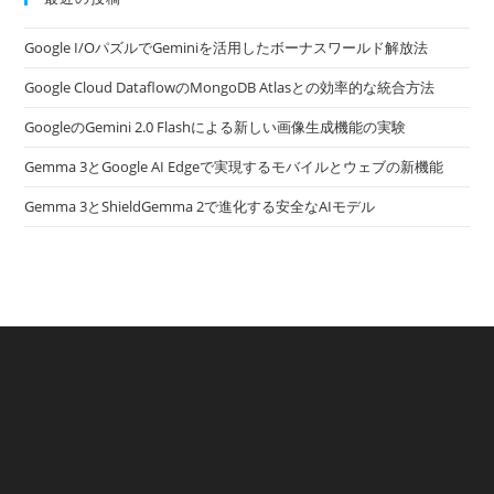
Google I/OパズルでGeminiを活用したボーナスワールド解放法
Google Cloud DataflowのMongoDB Atlasとの効率的な統合方法
GoogleのGemini 2.0 Flashによる新しい画像生成機能の実験
Gemma 3とGoogle AI Edgeで実現するモバイルとウェブの新機能
Gemma 3とShieldGemma 2で進化する安全なAIモデル