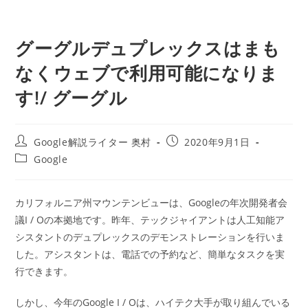
グーグルデュプレックスはまも
なくウェブで利用可能になりま
す!/ グーグル
投
投
Google解説ライター 奥村
2020年9月1日
稿
稿
投
Google
者:
公
稿
開
カ
日:
テ
カリフォルニア州マウンテンビューは、Googleの年次開発者会
ゴ
議I / Oの本拠地です。昨年、テックジャイアントは人工知能ア
リ
ー:
シスタントのデュプレックスのデモンストレーションを行いま
した。アシスタントは、電話での予約など、簡単なタスクを実
行できます。
しかし、今年のGoogle I / Oは、ハイテク大手が取り組んでいる