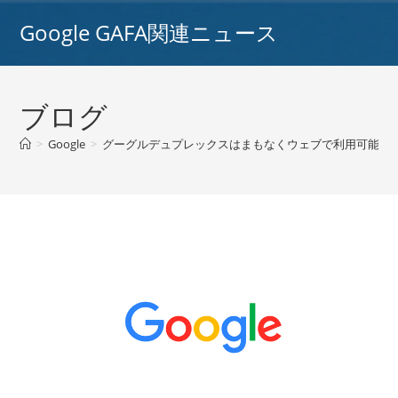
コ
Google GAFA関連ニュース
ン
テ
ン
ツ
ブログ
へ
ス
>
Google
>
グーグルデュプレックスはまもなくウェブで利用可能になり
キ
ッ
プ