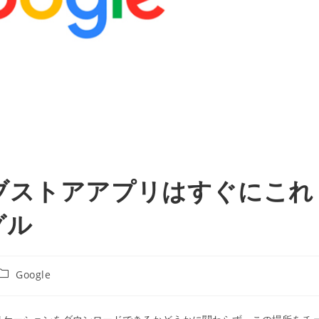
ブストアアプリはすぐにこれ
グル
投
Google
稿
カ
テ