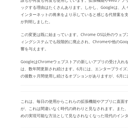
誰もが何度も何度も使用しています。拡張機能やWebアプ
日:
ックする理由はたくさんあります。しかし、Googleは、
インターネットの将来をより示していると感じる代替案を
が判明しました。
この変更は既に始まっています。Chrome OS以外のウ
ィングシステムでも段階的に廃止され、Chromeや他のGo
響を与えます。
GoogleはChromeウェブストアの新しいアプリの受け入
は、数年間更新され続けます。6月には、エンタープライズ
の後数ヶ月間使用し続けるオプションがありますが、6月には
これは、毎日の使用からこれらの拡張機能やアプリに直面す
が、これは間違いなく時代の終わりと見なされます。また、
めの実現可能な方法として見なされなくなった現代のイン