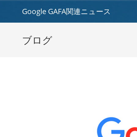
コ
Google GAFA関連ニュース
ン
テ
ン
ツ
ブログ
へ
ス
キ
ッ
プ