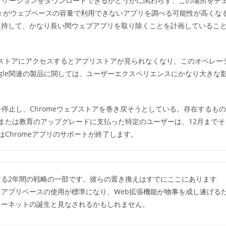
リケーションをダウンロードできるかどうかに関わらず、この場所をチ
ゴ
人々がウェブベースの容量で利用できないアプリを調べる可能性が高くな
リ
ー:
支持して、かなり長い間ウェブアプリを取り除くことを計画しているこ
ェブストアにアクセスするとアプリストアが見られなくなり、このオペレー
ogle関連の製品に関しては、ユーザーエクスペリエンスにかなり大きな
れを停止し、Chromeウェブストアを巻き戻そうとしている。存在するもの
または教育のアップグレードに支払った特定のユーザーは、12月までそ
Chromeアプリのサポートが終了します。
る2年間の戦略の一部です。彼らの置き換えはすでにここにあります
アプリベースの使用が標準になり、Web拡張機能が物事を成し遂げる
ターネットの誕生と見なされるかもしれません。