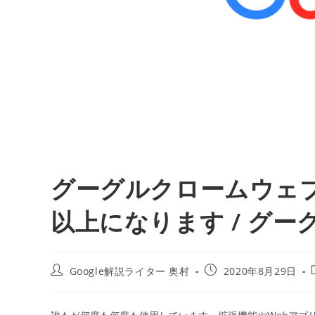
グーグルクロームウェ
以上になります / グー
投
投
Google解説ライター 奥村
2020年8月29日
稿
稿
者:
公
開