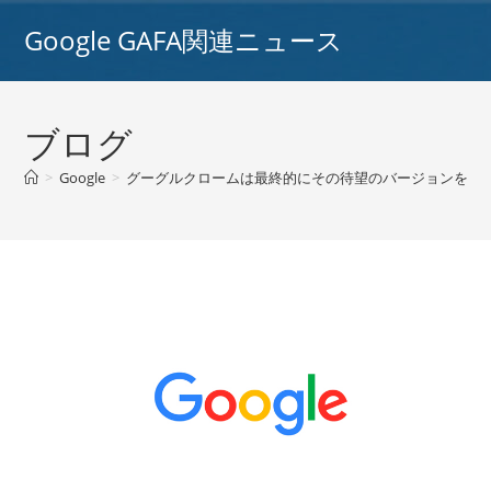
コ
Google GAFA関連ニュース
ン
テ
ン
ツ
ブログ
へ
ス
>
Google
>
グーグルクロームは最終的にその待望のバージョンを立ち
キ
ッ
プ