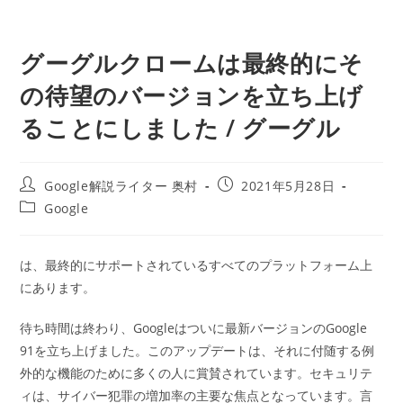
グーグルクロームは最終的にそ
の待望のバージョンを立ち上げ
ることにしました / グーグル
投
投
Google解説ライター 奥村
2021年5月28日
稿
稿
投
Google
者:
公
稿
開
カ
日:
テ
は、最終的にサポートされているすべてのプラットフォーム上
ゴ
にあります。
リ
ー:
待ち時間は終わり、Googleはついに最新バージョンのGoogle
91を立ち上げました。このアップデートは、それに付随する例
外的な機能のために多くの人に賞賛されています。セキュリテ
ィは、サイバー犯罪の増加率の主要な焦点となっています。言