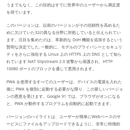
うまでもなく、この目的はすでに世界中のユーザーから満足度
を得ています。
このバージョンは、以前のバージョンがその信頼性を高めるた
めに欠けていた32の異なる分野に対処していると伝えられてい
ます。注目を集めたのは、革新的な DoH 機能を追加するという
賢明な決定でした, 一般的に、モデルのプライバシーとセキュリ
ティをさらに強化する Linux 上の HTTPS 上の DNS として知ら
れています.NAT Slipstream 2.0 攻撃から保護され、HTTP
10080 ポートのブロックを通じて悪用されます。
PWA を使用するすべてのユーザーは、デバイスの電源を入れた
後に PWA を個別に起動する必要がな限り、この新しいバージョ
ンの恩恵を受けます。Google 91 では、ブラウザがオンになる
と、PWA が動作するプログラムを自動的に起動できます。
バージョンのハイライトは、ユーザーが簡単にWebベースのサ
ービスにファイルをアップロードできるように、非常に特徴的