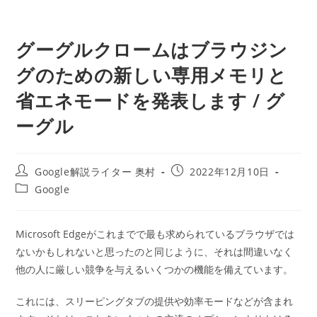
グーグルクロームはブラウジン
グのための新しい専用メモリと
省エネモードを発表します / グ
ーグル
投
投
Google解説ライター 奥村
2022年12月10日
稿
稿
投
Google
者:
公
稿
開
カ
日:
テ
Microsoft Edgeがこれまでで最も求められているブラウザでは
ゴ
ないかもしれないと思ったのと同じように、それは間違いなく
リ
ー:
他の人に厳しい競争を与えるいくつかの機能を備えています。
これには、スリーピングタブの提供や効率モードなどが含まれ