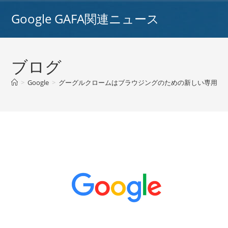
コ
Google GAFA関連ニュース
ン
テ
ン
ツ
ブログ
へ
ス
>
Google
>
グーグルクロームはブラウジングのための新しい専用メモ
キ
ッ
プ