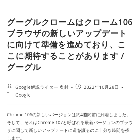
グーグルクロームはクローム106
ブラウザの新しいアップデート
に向けて準備を進めており、こ
こに期待することがあります /
グーグル
投
投
Google解説ライター 奥村
2022年10月28日
稿
稿
投
Google
者:
公
稿
開
カ
日:
テ
Chrome 106の新しいバージョンは約4週間前に到着しました。
ゴ
そして、それはChrome 107と呼ばれる最新バージョンのブラウ
リ
ー:
ザに関して新しいアップデートに道を譲るのに十分な時間を残
します。