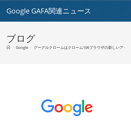
コ
Google GAFA関連ニュース
ン
テ
ン
ツ
ブログ
へ
ス
>
Google
>
グーグルクロームはクローム106ブラウザの新しいアップ
キ
ッ
プ