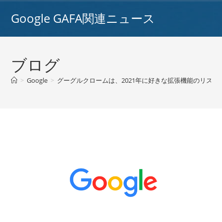
コ
Google GAFA関連ニュース
ン
テ
ン
ツ
ブログ
へ
ス
>
Google
>
グーグルクロームは、2021年に好きな拡張機能のリストを
キ
ッ
プ