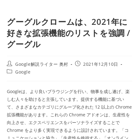
グーグルクロームは、2021年に
好きな拡張機能のリストを強調 /
グーグル
投
投
Google解説ライター 奥村
2021年12月10日
稿
稿
投
Google
者:
公
稿
開
カ
日:
テ
Googleは、より良いブラウジングを行い、物事を成し遂げ、楽
ゴ
しむ人々を助けると主張しています。提供する機能に基づい
リ
ー:
て、さまざまなカテゴリにグループ化された 12 以上の Chrome
拡張機能があります。これらの Chrome アドオンは、生産性を
向上させ、エクスペリエンスをパーソナライズすることで
Chrome をより多く実現できるように設計されています。「コ
ミュニケーションと協力」「生産性を維持する」「オンライン