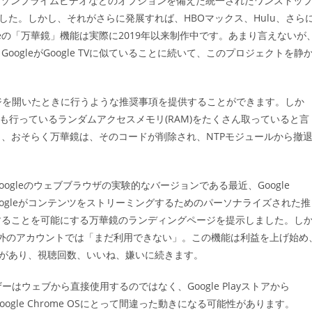
ス、アマゾンプライムビデオなどのオプションを備えた統一されたワンストッ
ゴ
した。しかし、それがさらに発展すれば、HBOマックス、Hulu、さら
リ
ー:
omeの「万華鏡」機能は実際に2019年以来制作中です。あまり言えないが
gleがGoogle TVに似ていることに続いて、このプロジェクトを静
ページを開いたときに行うような推奨事項を提供することができます。しか
ザも行っているランダムアクセスメモリ(RAM)をたくさん取っていると言
、おそらく万華鏡は、そのコードが削除され、NTPモジュールから撤
gleのウェブブラウザの実験的なバージョンである最近、Google
ユーザーがGoogleがコンテンツをストリーミングするためのパーソナライズされた推
することを可能にする万華鏡のランディングページを提示しました。し
er以外のアカウントでは「まだ利用できない」。この機能は利益を上げ始め
る可能性があり、視聴回数、いいね、嫌いに続きます。
ーはウェブから直接使用するのではなく、Google Playストアから
ogle Chrome OSにとって間違った動きになる可能性があります。