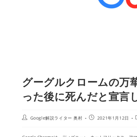
グーグルクロームの万
った後に死んだと宣言し
投
投
Google解説ライター 奥村
2021年1月12日
稿
稿
者:
公
開