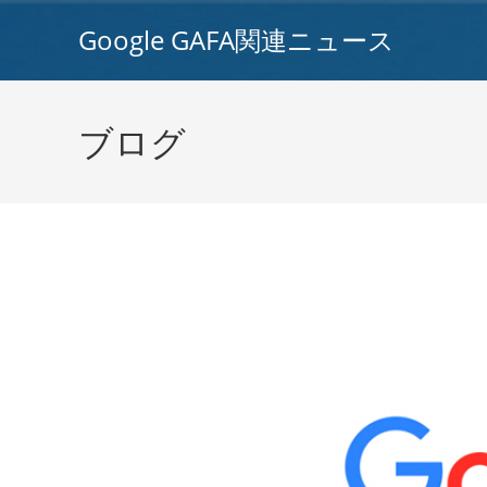
コ
Google GAFA関連ニュース
ン
テ
ン
ツ
ブログ
へ
ス
キ
ッ
プ