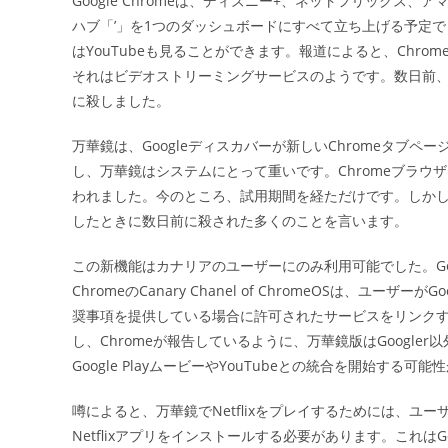
Google Chromeは、ディズニー+、ネットフリック
日:
ハブ「’」を1つのダッシュボードにすべて立ち上げる予定で
はYouTubeも見ることができます。報道によると、Chr
それはビデオストリーミングサービスのようです。数日前、Goo
に殺しました。
万華鏡は、Googleディスカバーが新しいChromeタブ
し、万華鏡はシステムにとって重いです。Chromeブラウ
われました。今のところ、試用期間を経ただけです。しかし
したときに数日前に殺された多くのことを言います。
この新機能はカナリアのユーザーにのみ利用可能でした。Goo
ChromeのCanary Chanel of ChromeOSは、
奨事項を提供している場合に許可されたサービスをリンク
し、Chromeが報告しているように、万華鏡版はGoogl
Google PlayムービーやYouTubeとの統合を開始す
噂によると、万華鏡でNetflixをプレイするためには、ユーザ
Netflixアプリをインストールする必要があります。これはGo