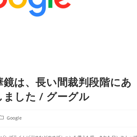
華鏡は、長い間裁判段階にあ
ました / グーグル
投
Google
稿
カ
テ