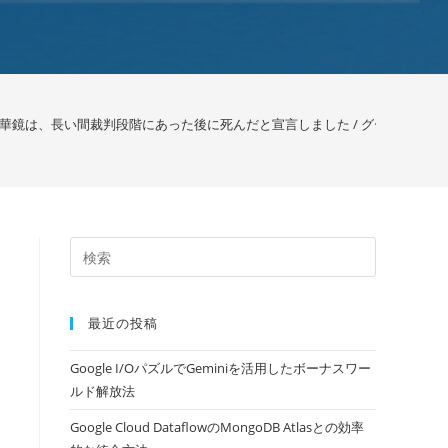
華鏡は、長い間裁判段階にあった後に死んだと宣言しました / グーグル
>
最近の投稿
Google I/OパズルでGeminiを活用したボーナスワー
ルド解放法
Google Cloud DataflowのMongoDB Atlasとの効率