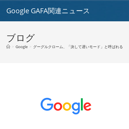
コ
Google GAFA関連ニュース
ン
テ
ン
ツ
ブログ
へ
ス
>
Google
>
グーグルクローム、「決して遅いモード」と呼ばれる新機能
キ
ッ
プ