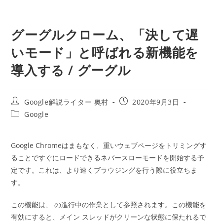
グーグルクローム、「決して遅
いモード」と呼ばれる新機能を
導入する / グーグル
投
投
Google解説ライター 奥村
2020年9月3日
稿
稿
投
Google
者:
公
稿
開
カ
日:
テ
Google Chromeはまもなく、重いウェブページをトリミングす
ゴ
ることですぐにロードできるネバースローモードを開始する予
リ
ー:
定です。これは、より速くブラウジングを行う際に役立ちま
す。
この機能は、 の進行中の作業として参照されます。この機能を
有効にすると、メイン スレッドがクリーンな状態に保たれるで