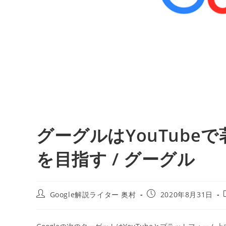
グーグルはYouTub
を目指す / グーグル
投
投
Google解説ライター 奥村
2020年8月31日
稿
稿
者:
公
開