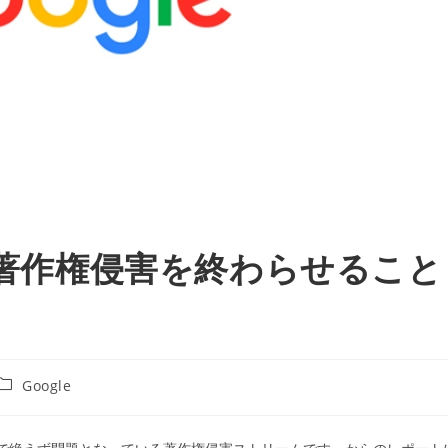
eで著作権侵害を終わらせること
投
Google
稿
カ
テ