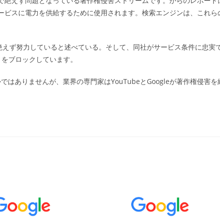
ーム上で絶えず問題となっている著作権侵害ストリームです。からのレポート
ゴ
やサービスに電力を供給するために使用されます。検索エンジンは、これら
リ
ー:
。
に絶えず努力していると述べている。そして、同社がサービス条件に忠実
トをブロックしています。
ありませんが、業界の専門家はYouTubeとGoogleが著作権侵害を