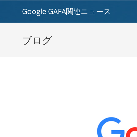
コ
Google GAFA関連ニュース
ン
テ
ン
ツ
ブログ
へ
ス
キ
ッ
プ