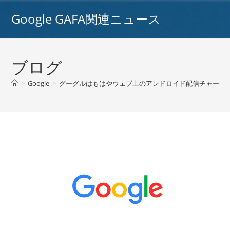
コ
Google GAFA関連ニュース
ン
テ
ン
ツ
ブログ
へ
ス
>
Google
>
グーグルはもはやウェブ上のアンドロイド配信チャートを表
キ
ッ
プ