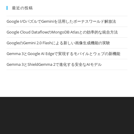
最近の投稿
Google I/OパズルでGeminiを活用したボーナスワールド解放法
Google Cloud DataflowのMongoDB Atlasとの効率的な統合方法
GoogleのGemini 2.0 Flashによる新しい画像生成機能の実験
Gemma 3とGoogle AI Edgeで実現するモバイルとウェブの新機能
Gemma 3とShieldGemma 2で進化する安全なAIモデル