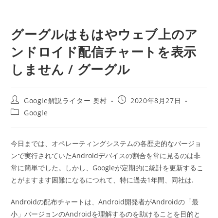
グーグルはもはやウェブ上のア
ンドロイド配信チャートを表示
しません / グーグル
投
投
Google解説ライター 奥村
2020年8月27日
稿
稿
投
Google
者:
公
稿
開
カ
日:
テ
今日までは、オペレーティングシステムの各歴史的なバージョ
ゴ
ンで実行されていたAndroidデバイスの割合を常に見るのは非
リ
ー:
常に簡単でした。しかし、Googleが定期的に統計を更新するこ
とがますます困難になるにつれて、特に過去1年間、同社は.
Androidの配布チャートは、Android開発者がAndroidの「最
小」バージョンのAndroidを理解するのを助けることを目的と