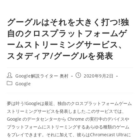
グーグルはそれを大きく打つ!独
自のクロスプラットフォームゲ
ームストリーミングサービス、
スタディア/グーグルを発表
投
投
Google解説ライター 奥村
2020年9月2日
稿
稿
投
Google
者:
公
稿
開
カ
日:
テ
夢は叶う!Googleは最近、独自のクロスプラットフォームゲーム
ゴ
ストリーミングサービスを発表しました.このサービスでは、
リ
ー:
Google のデータセンターから Chrome の実行中のデバイスや
プラットフォームにストリーミングするあらゆる種類のゲーム
をプレイできます。それに加えて、彼らはChromecast Ultraに