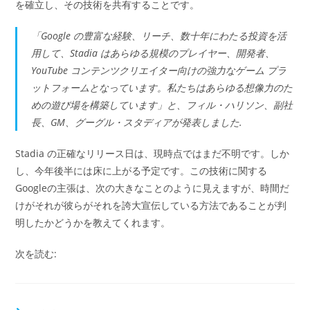
を確立し、その技術を共有することです。
「Google の豊富な経験、リーチ、数十年にわたる投資を活
用して、Stadia はあらゆる規模のプレイヤー、開発者、
YouTube コンテンツクリエイター向けの強力なゲーム プラ
ットフォームとなっています。私たちはあらゆる想像力のた
めの遊び場を構築しています」と、フィル・ハリソン、副社
長、GM、グーグル・スタディアが発表しました.
Stadia の正確なリリース日は、現時点ではまだ不明です。しか
し、今年後半には床に上がる予定です。この技術に関する
Googleの主張は、次の大きなことのように見えますが、時間だ
けがそれが彼らがそれを誇大宣伝している方法であることが判
明したかどうかを教えてくれます。
次を読む: