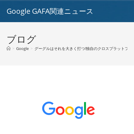
コ
Google GAFA関連ニュース
ン
テ
ン
ツ
ブログ
へ
ス
>
Google
>
グーグルはそれを大きく打つ!独自のクロスプラットフォ
キ
ッ
プ